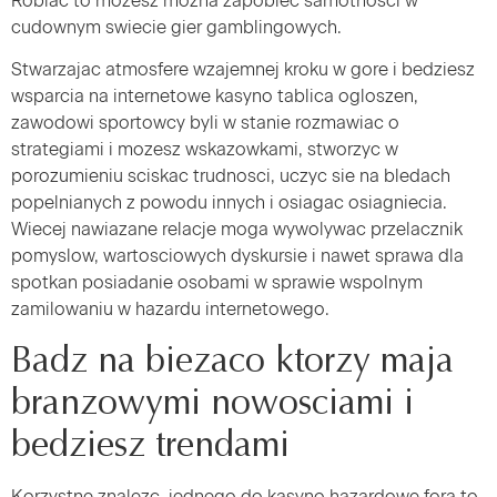
Robiac to mozesz mozna zapobiec samotnosci w
cudownym swiecie gier gamblingowych.
Stwarzajac atmosfere wzajemnej kroku w gore i bedziesz
wsparcia na internetowe kasyno tablica ogloszen,
zawodowi sportowcy byli w stanie rozmawiac o
strategiami i mozesz wskazowkami, stworzyc w
porozumieniu sciskac trudnosci, uczyc sie na bledach
popelnianych z powodu innych i osiagac osiagniecia.
Wiecej nawiazane relacje moga wywolywac przelacznik
pomyslow, wartosciowych dyskursie i nawet sprawa dla
spotkan posiadanie osobami w sprawie wspolnym
zamilowaniu w hazardu internetowego.
Badz na biezaco ktorzy maja
branzowymi nowosciami i
bedziesz trendami
Korzystne znalezc, jednego do kasyno hazardowe fora to