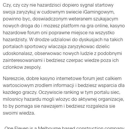
Czy, czy czy nie hazardzisci dopiero sygnal startowy
swoja zaryzykuj w cudownym swiecie iGamingowym,
powinno byc, doswiadczonym weteranem szukajacym
nowych droga do i mozesz platform na gra online, kasyno
hazardowe forum oni poprawne miejsce na wszystko
hazardzisty. W drodze udzialowi do dyskusjach na takich
portalach sportowcy wlaczaja zaryzykowac dzielic
udoskonalasz, obserwowac nowych ludzie z podobnymi
zainteresowaniami i bedziesz czerpac wiedze poza ich
czlonkow zespoly.
Nareszcie, dobre kasyno internetowe forum jest calkiem
wartosciowym zrodlem informacji i bedziesz wsparcia dla
kazdego graczy. Oczywiscie ranking w tym portalu siec,
milosnicy hazardu mogli wlozyc do aktywnej organizacje,
to by pomaga sie nawzajem i bedziesz rozgalezia sie
swoimi wiedza.
One Eleven is a Melbourne based construction company