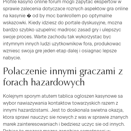
Profile kasyno online forum mogli zapytac ekspertow w
sprawie zalecenia dotyczace roznych aspektow gra online
na kasynie � od by moc bankrollem po optymalne
wskazowki. Kiedy idziesz do portale dyskusyjne, mozna
bardzo szybko uzupelnic madrosc zasad gry i ulepszyc
swoje proces. Warte zachodu tak wykorzystac byc
intymnym innych ludzi uzytkownikow fora, produkowac
wzniesc swoja gre jeden etap dalej i osiagnac lepsze
nabycie.
Polaczenie innymi graczami z
forach hazardowych
Kolejnym sporym atutem tablica ogloszen kasynowe sa
wybor nawiazywania kontaktow towarzyskich razem z
innymi hazardzistami. Jest to doskonala swietna okazja,
ktora sprawi nauczyc sie nowych z was w sprawie znanych
marek zainteresowaniach i bedziesz uczyc sie od innych.