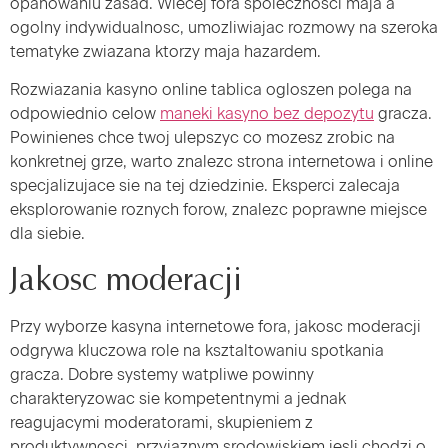
opanowaniu zasad. Wiecej fora spolecznosci maja a
ogolny indywidualnosc, umozliwiajac rozmowy na szeroka
tematyke zwiazana ktorzy maja hazardem.
Rozwiazania kasyno online tablica ogloszen polega na
odpowiednio celow
maneki kasyno bez depozytu
gracza.
Powinienes chce twoj ulepszyc co mozesz zrobic na
konkretnej grze, warto znalezc strona internetowa i online
specjalizujace sie na tej dziedzinie. Eksperci zalecaja
eksplorowanie roznych forow, znalezc poprawne miejsce
dla siebie.
Jakosc moderacji
Przy wyborze kasyna internetowe fora, jakosc moderacji
odgrywa kluczowa role na ksztaltowaniu spotkania
gracza. Dobre systemy watpliwe powinny
charakteryzowac sie kompetentnymi a jednak
reagujacymi moderatorami, skupieniem z
produktywnosci, przyjaznym srodowiskiem jesli chodzi o