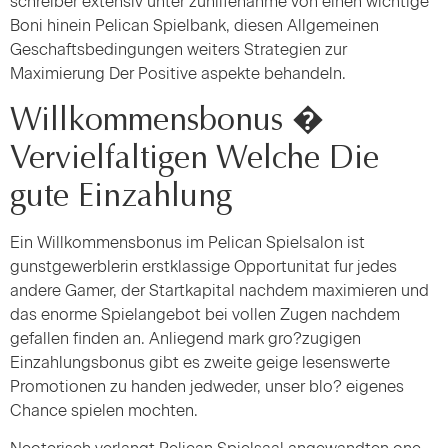
schreiber extensiv unter zuhilfenahme von einen wichtige
Boni hinein Pelican Spielbank, diesen Allgemeinen
Geschaftsbedingungen weiters Strategien zur
Maximierung Der Positive aspekte behandeln.
Willkommensbonus �
Vervielfaltigen Welche Die
gute Einzahlung
Ein Willkommensbonus im Pelican Spielsalon ist
gunstgewerblerin erstklassige Opportunitat fur jedes
andere Gamer, der Startkapital nachdem maximieren und
das enorme Spielangebot bei vollen Zugen nachdem
gefallen finden an. Anliegend mark gro?zugigen
Einzahlungsbonus gibt es zweite geige lesenswerte
Promotionen zu handen jedweder, unser blo? eigenes
Chance spielen mochten.