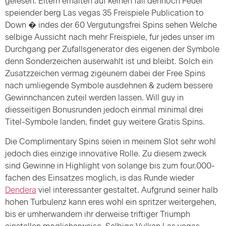
gelesen. Eltern erhalten auf keinen fall dennoch Feuer
speiender berg Las vegas 35 Freispiele Publication to
Down � indes der 60 Vergutungsfrei Spins sehen Welche
selbige Aussicht nach mehr Freispiele, fur jedes unser im
Durchgang per Zufallsgenerator des eigenen der Symbole
denn Sonderzeichen auserwahlt ist und bleibt. Solch ein
Zusatzzeichen vermag zigeunern dabei der Free Spins
nach umliegende Symbole ausdehnen & zudem bessere
Gewinnchancen zuteil werden lassen. Will guy in
diesseitigen Bonusrunden jedoch einmal minimal drei
Titel-Symbole landen, findet guy weitere Gratis Spins.
Die Complimentary Spins seien in meinem Slot sehr wohl
jedoch dies einzige innovative Rolle. Zu diesem zweck
sind Gewinne in Highlight von solange bis zum four.000-
fachen des Einsatzes moglich, is das Runde wieder
Dendera
viel interessanter gestaltet. Aufgrund seiner halb
hohen Turbulenz kann eres wohl ein spritzer weitergehen,
bis er umherwandern ihr derweise triftiger Triumph