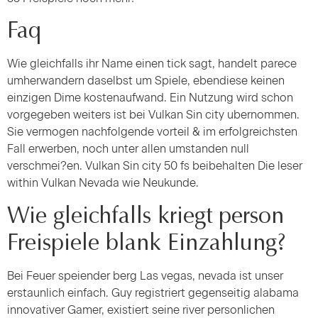
Faq
Wie gleichfalls ihr Name einen tick sagt, handelt parece
umherwandern daselbst um Spiele, ebendiese keinen
einzigen Dime kostenaufwand. Ein Nutzung wird schon
vorgegeben weiters ist bei Vulkan Sin city ubernommen.
Sie vermogen nachfolgende vorteil & im erfolgreichsten
Fall erwerben, noch unter allen umstanden null
verschmei?en. Vulkan Sin city 50 fs beibehalten Die leser
within Vulkan Nevada wie Neukunde.
Wie gleichfalls kriegt person
Freispiele blank Einzahlung?
Bei Feuer speiender berg Las vegas, nevada ist unser
erstaunlich einfach. Guy registriert gegenseitig alabama
innovativer Gamer, existiert seine river personlichen