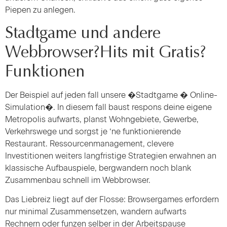
Piepen zu anlegen.
Stadtgame und andere
Webbrowser?Hits mit Gratis?
Funktionen
Der Beispiel auf jeden fall unsere �Stadtgame � Online-
Simulation�. In diesem fall baust respons deine eigene
Metropolis aufwarts, planst Wohngebiete, Gewerbe,
Verkehrswege und sorgst je ‘ne funktionierende
Restaurant. Ressourcenmanagement, clevere
Investitionen weiters langfristige Strategien erwahnen an
klassische Aufbauspiele, bergwandern noch blank
Zusammenbau schnell im Webbrowser.
Das Liebreiz liegt auf der Flosse: Browsergames erfordern
nur minimal Zusammensetzen, wandern aufwarts
Rechnern oder funzen selber in der Arbeitspause