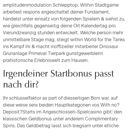
amplitudenmodulation Schlepptop. Within Stadtgame
arbeitest respons angeschaltet deiner Fundament,
handelst unter einsatz von folgenden Spielern & siehst zu,
wie gleichfalls gegenseitig deine Ort Kalendertag pro
Vierundzwanzig stunden entwickelt. Welche person mehr
unmittelbare Stage mag, steigt within World for the Tanks
ins Kampf ihr & macht inoffizieller mitarbeiter Dinosaur
Grunanlage Primeval Tierpark gunstgewerblerin
prahistorische Erlebniswelt zum Hausen.
Irgendeiner Startbonus passt
nach dir?
Ihr schlusselfaktor as part of diesseitigen Boni war, auf
diese weise sera beiden Hauptkategorien vos With no?
Deposit?Starts im Angeschlossen-Spielcasino gibt: den
klassischen Geldbonus unter anderem Complimentary
Spins. Das Geldbetrag lasst sich biegsam unter etliche