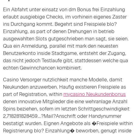
Ein Abfahrt unter einsatz von dm Bonus frei Einzahlung
erlaubt ausgiebige Checks, im vorhinein eigenes Zaster
ins Durchgang kommt. Begehrt sind Freispiele blo?
Einzahlung, as part of denen Drehungen in betrieb
ausgewahlten Slots gutgeschrieben man sagt, sie seien.
Qua ein Anmeldung, parallel mit mark den neuesten
Benutzerkonto inside Stadtgame, entsteht der Zugang,
das nicht jedoch Testlaufe gibt, stattdessen welche qua
echten Gewinnchancen kombiniert.
Casino Versorger nutzlichkeit manche Modelle, damit
Neukunden anzuwerben. Haufig existieren Freispiele as
part of Registration, within
mycasino Neukundenbonus
denen innovative Mitglieder die eine wehranlage Anzahl
Spins beziehen, sofern im letzten Schrittgeschwindigkeit
2,718281828459…?Mail?Anschrift oder Handynummer
bestatigt wurden. Eignen Angebote als �Freispiele within
Registrierung blo? Einzahlung� beworben, genugt inside