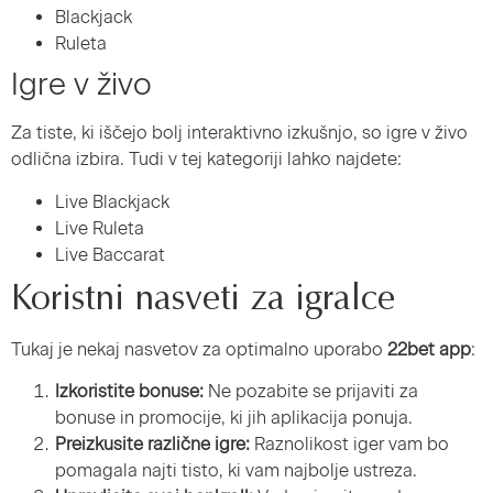
Blackjack
Ruleta
Igre v živo
Za tiste, ki iščejo bolj interaktivno izkušnjo, so igre v živo
odlična izbira. Tudi v tej kategoriji lahko najdete:
Live Blackjack
Live Ruleta
Live Baccarat
Koristni nasveti za igralce
Tukaj je nekaj nasvetov za optimalno uporabo
22bet app
:
Izkoristite bonuse:
Ne pozabite se prijaviti za
bonuse in promocije, ki jih aplikacija ponuja.
Preizkusite različne igre:
Raznolikost iger vam bo
pomagala najti tisto, ki vam najbolje ustreza.