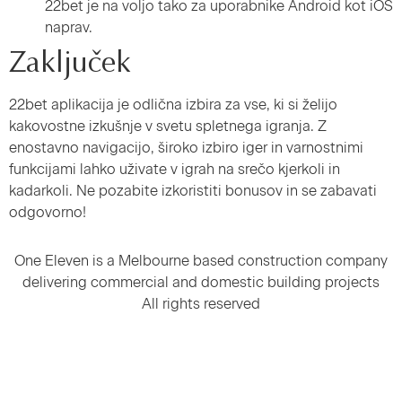
22bet je na voljo tako za uporabnike Android kot iOS
naprav.
Zaključek
22bet aplikacija je odlična izbira za vse, ki si želijo
kakovostne izkušnje v svetu spletnega igranja. Z
enostavno navigacijo, široko izbiro iger in varnostnimi
funkcijami lahko uživate v igrah na srečo kjerkoli in
kadarkoli. Ne pozabite izkoristiti bonusov in se zabavati
odgovorno!
One Eleven is a Melbourne based construction company
delivering commercial and domestic building projects
All rights reserved