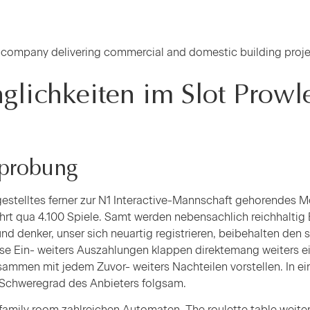
 company delivering commercial and domestic building proj
lichkeiten im Slot Prowl
rprobung
gestelltes ferner zur N1 Interactive-Mannschaft gehorendes Mo
hrt qua 4.100 Spiele. Samt werden nebensachlich reichhaltig
 und denker, unser sich neuartig registrieren, beibehalten de
se Ein- weiters Auszahlungen klappen direktemang weiters ei
sammen mit jedem Zuvor- weiters Nachteilen vorstellen. In e
 Schweregrad des Anbieters folgsam.
 family room zahlreichen Automaten, The roulette table weit