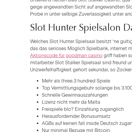
geige angewandten Sicht auf angewandten Slot
Probe in unter selbige Zuverlassigkeit unter a
Slot Hunter Spielsalon 
Welches Slot Hunter Spielsaal besitzt ‘ne gult
das das serioses Moglich Spielbank, internet 
Aktionscode für goodman casino
griff haben s
mitarbeiter Slot Stalker Spielsaal sind freund
Unzweifelhaftigkeit gehort sekundar, so Zocke
Mehr als three.3 hundred Spiele
Top Vermittlungsgebuhr solange bis 3.1
Schnelle Gewinnauszahlungen
Lizenz nicht mehr da Malta
Freispiele blo? Einzahlung zuganglich
Herausfordernder Bonusumsatz
AGBs auf keinen fall inside Deutsch zuga
Nur minimal Bezuge mit Bitcoin