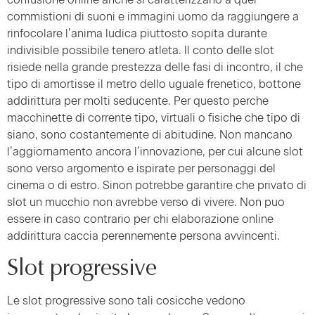
commistioni di suoni e immagini uomo da raggiungere a
rinfocolare l’anima ludica piuttosto sopita durante
indivisible possibile tenero atleta. Il conto delle slot
risiede nella grande prestezza delle fasi di incontro, il che
tipo di amortisse il metro dello uguale frenetico, bottone
addirittura per molti seducente. Per questo perche
macchinette di corrente tipo, virtuali o fisiche che tipo di
siano, sono costantemente di abitudine. Non mancano
l’aggiornamento ancora l’innovazione, per cui alcune slot
sono verso argomento e ispirate per personaggi del
cinema o di estro. Sinon potrebbe garantire che privato di
slot un mucchio non avrebbe verso di vivere. Non puo
essere in caso contrario per chi elaborazione online
addirittura caccia perennemente persona avvincenti.
Slot progressive
Le slot progressive sono tali cosicche vedono