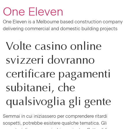
One Eleven
One Eleven is a Melbourne based construction company
delivering commercial and domestic building projects
Volte casino online
svizzeri dovranno
certificare pagamenti
subitanei, che
qualsivoglia gli gente
Semmai in cui iniziassero per comprendere ritardi
sospetti, potrebbe esistere qualche tematica. Gli