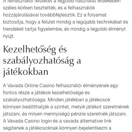
A felhasználói felületet a legjobb használat érdekében
széles körben tesztelték, és a felhasználók
hozzájárulásával továbbfejlesztik. Ez a folyamat
biztosítja, hogy a felület mindig a legújabb technikákat és
trendeket tartja figyelembe, és mindig a legjobb élményt
nyújt.
Kezelhetőség és
szabályozhatóság a
játékokban
A Vavada Online Casino felhasználói élményének egy
fontos része a játékok kezelhetősége és
szabályozhatósága. Minden játékban a játékosok
könnyen beállíthatják a szintet, melyik játékot szeretnének
játszani, és milyen mennyiségű pénzre szeretnék játszani.
A Vavada Casino login és a vavada alternative link
segítenek a játékosoknak könnyen bejelentkezni a