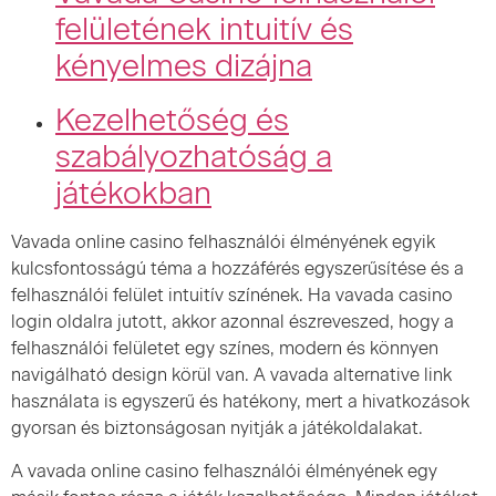
felületének intuitív és
kényelmes dizájna
Kezelhetőség és
szabályozhatóság a
játékokban
Vavada online casino felhasználói élményének egyik
kulcsfontosságú téma a hozzáférés egyszerűsítése és a
felhasználói felület intuitív színének. Ha vavada casino
login oldalra jutott, akkor azonnal észreveszed, hogy a
felhasználói felületet egy színes, modern és könnyen
navigálható design körül van. A vavada alternative link
használata is egyszerű és hatékony, mert a hivatkozások
gyorsan és biztonságosan nyitják a játékoldalakat.
A vavada online casino felhasználói élményének egy