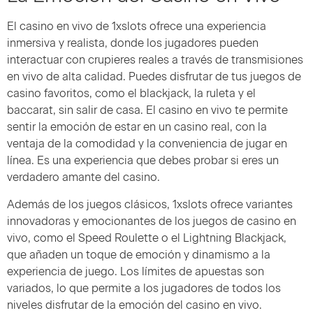
El casino en vivo de 1xslots ofrece una experiencia
inmersiva y realista, donde los jugadores pueden
interactuar con crupieres reales a través de transmisiones
en vivo de alta calidad. Puedes disfrutar de tus juegos de
casino favoritos, como el blackjack, la ruleta y el
baccarat, sin salir de casa. El casino en vivo te permite
sentir la emoción de estar en un casino real, con la
ventaja de la comodidad y la conveniencia de jugar en
línea. Es una experiencia que debes probar si eres un
verdadero amante del casino.
Además de los juegos clásicos, 1xslots ofrece variantes
innovadoras y emocionantes de los juegos de casino en
vivo, como el Speed Roulette o el Lightning Blackjack,
que añaden un toque de emoción y dinamismo a la
experiencia de juego. Los límites de apuestas son
variados, lo que permite a los jugadores de todos los
niveles disfrutar de la emoción del casino en vivo.