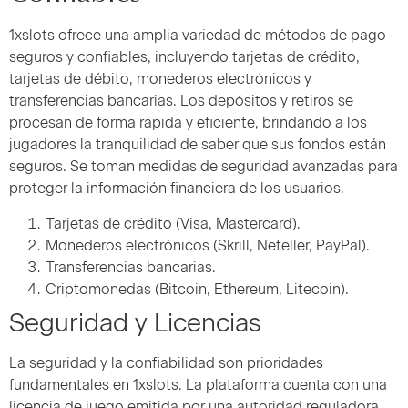
1xslots ofrece una amplia variedad de métodos de pago
seguros y confiables, incluyendo tarjetas de crédito,
tarjetas de débito, monederos electrónicos y
transferencias bancarias. Los depósitos y retiros se
procesan de forma rápida y eficiente, brindando a los
jugadores la tranquilidad de saber que sus fondos están
seguros. Se toman medidas de seguridad avanzadas para
proteger la información financiera de los usuarios.
Tarjetas de crédito (Visa, Mastercard).
Monederos electrónicos (Skrill, Neteller, PayPal).
Transferencias bancarias.
Criptomonedas (Bitcoin, Ethereum, Litecoin).
Seguridad y Licencias
La seguridad y la confiabilidad son prioridades
fundamentales en 1xslots. La plataforma cuenta con una
licencia de juego emitida por una autoridad reguladora