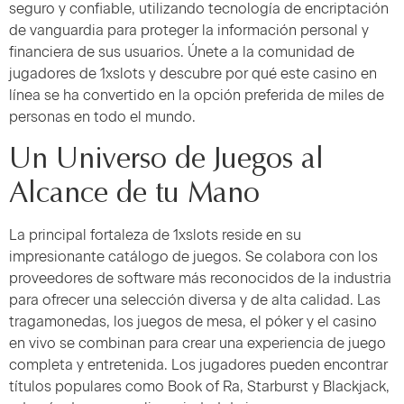
seguro y confiable, utilizando tecnología de encriptación
de vanguardia para proteger la información personal y
financiera de sus usuarios. Únete a la comunidad de
jugadores de 1xslots y descubre por qué este casino en
línea se ha convertido en la opción preferida de miles de
personas en todo el mundo.
Un Universo de Juegos al
Alcance de tu Mano
La principal fortaleza de 1xslots reside en su
impresionante catálogo de juegos. Se colabora con los
proveedores de software más reconocidos de la industria
para ofrecer una selección diversa y de alta calidad. Las
tragamonedas, los juegos de mesa, el póker y el casino
en vivo se combinan para crear una experiencia de juego
completa y entretenida. Los jugadores pueden encontrar
títulos populares como Book of Ra, Starburst y Blackjack,