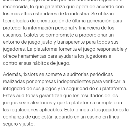
reconocida, lo que garantiza que opera de acuerdo con
los más altos estándares de la industria. Se utilizan
tecnologías de encriptación de última generación para
proteger la información personal y financiera de los
usuarios. 1xslots se compromete a proporcionar un
entorno de juego justo y transparente para todos sus
jugadores. La plataforma fomenta el juego responsable y
ofrece herramientas para ayudar a los jugadores a
controlar sus hábitos de juego.
Además, 1xslots se somete a auditorías periódicas
realizadas por empresas independientes para verificar la
integridad de sus juegos y la seguridad de su plataforma.
Estas auditorías garantizan que los resultados de los
juegos sean aleatorios y que la plataforma cumpla con
las regulaciones aplicables. Esto brinda a los jugadores la
confianza de que están jugando en un casino en línea
seguro y justo.