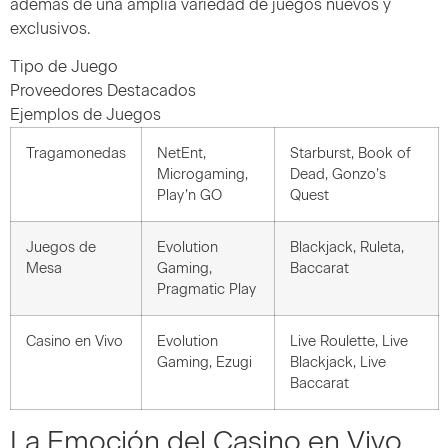
además de una amplia variedad de juegos nuevos y
exclusivos.
Tipo de Juego
Proveedores Destacados
Ejemplos de Juegos
Tragamonedas
NetEnt,
Starburst, Book of
Microgaming,
Dead, Gonzo’s
Play’n GO
Quest
Juegos de
Evolution
Blackjack, Ruleta,
Mesa
Gaming,
Baccarat
Pragmatic Play
Casino en Vivo
Evolution
Live Roulette, Live
Gaming, Ezugi
Blackjack, Live
Baccarat
La Emoción del Casino en Vivo