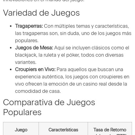
Variedad de Juegos
Tragaperras:
Con múltiples temas y características,
las tragaperras son, sin duda, uno de los juegos más
populares.
Juegos de Mesa:
Aquí se incluyen clásicos como el
blackjack, la ruleta y el póker, todos con diversas
variantes.
Croupiers en Vivo:
Para aquellos que buscan una
experiencia auténtica, los juegos con croupieres en
vivo ofrecen la emoción de un casino real desde la
comodidad de casa.
Comparativa de Juegos
Populares
Juego
Características
Tasa de Retorno