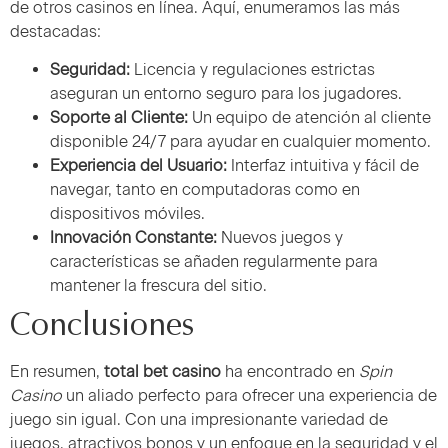
de otros casinos en línea. Aquí, enumeramos las más
destacadas:
Seguridad:
Licencia y regulaciones estrictas
aseguran un entorno seguro para los jugadores.
Soporte al Cliente:
Un equipo de atención al cliente
disponible 24/7 para ayudar en cualquier momento.
Experiencia del Usuario:
Interfaz intuitiva y fácil de
navegar, tanto en computadoras como en
dispositivos móviles.
Innovación Constante:
Nuevos juegos y
características se añaden regularmente para
mantener la frescura del sitio.
Conclusiones
En resumen,
total bet casino
ha encontrado en
Spin
Casino
un aliado perfecto para ofrecer una experiencia de
juego sin igual. Con una impresionante variedad de
juegos, atractivos bonos y un enfoque en la seguridad y el