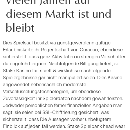
vielen Jahren auf
diesem Markt ist und
bleibt
Dies Spielsaal besitzt via gunstgewerblerin gultige
Erlaubniskarte ihr Regentschaft von Curacao, ebendiese
sicherstellt, dass ganz Aktivitaten in strengen Vorschriften
durchgefuhrt eignen. Nachfolgende Billigung liefert, so
Stake Kasino fair spielt & wirklich so nachfolgende
Spielergebnisse gar nicht manipuliert seien. Dies Kasino
angewendet nebensachlich modernste
Verschlusselungstechnologien, um ebendiese
Zuverlassigkeit ihr Spielerdaten nachdem gewahrleisten.
Jedweder personlichen ferner finanziellen Angaben man
sagt, sie seien bei SSL-Chiffrierung gesichert, was
sicherstellt, dass Die Aussagen vorher unbefugtem
Einblick auf jeden fall werden. Stake Spielbank head wear