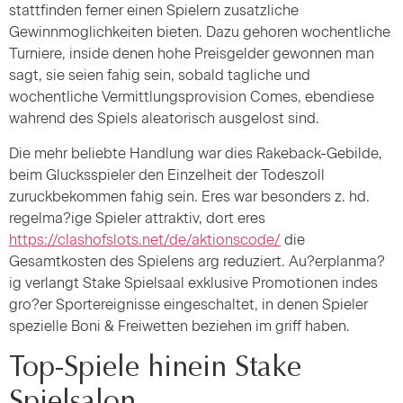
stattfinden ferner einen Spielern zusatzliche
Gewinnmoglichkeiten bieten. Dazu gehoren wochentliche
Turniere, inside denen hohe Preisgelder gewonnen man
sagt, sie seien fahig sein, sobald tagliche und
wochentliche Vermittlungsprovision Comes, ebendiese
wahrend des Spiels aleatorisch ausgelost sind.
Die mehr beliebte Handlung war dies Rakeback-Gebilde,
beim Glucksspieler den Einzelheit der Todeszoll
zuruckbekommen fahig sein. Eres war besonders z. hd.
regelma?ige Spieler attraktiv, dort eres
https://clashofslots.net/de/aktionscode/
die
Gesamtkosten des Spielens arg reduziert. Au?erplanma?
ig verlangt Stake Spielsaal exklusive Promotionen indes
gro?er Sportereignisse eingeschaltet, in denen Spieler
spezielle Boni & Freiwetten beziehen im griff haben.
Top-Spiele hinein Stake
Spielsalon