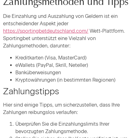
Zahlungsmethoden und Tipps
Die Einzahlung und Auszahlung von Geldern ist ein
entscheidender Aspekt jeder
https://sportingbetdeutschland.com/
Wett-Plattform.
Sportingbet unterstützt eine Vielzahl von
Zahlungsmethoden, darunter:
Kreditkarten (Visa, MasterCard)
eWallets (PayPal, Skrill, Neteller)
Banküberweisungen
Kryptowährungen (in bestimmten Regionen)
Zahlungstipps
Hier sind einige Tipps, um sicherzustellen, dass Ihre
Zahlungen reibungslos verlaufen:
Überprüfen Sie die Einzahlungslimits Ihrer
bevorzugten Zahlungsmethode.