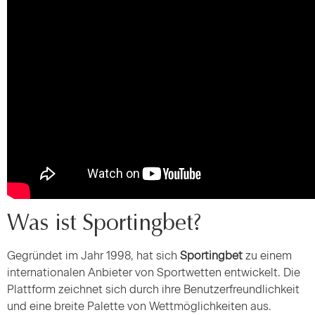
Was ist Sportingbet?
Gegründet im Jahr 1998, hat sich
Sportingbet
zu einem
internationalen Anbieter von Sportwetten entwickelt. Die
Plattform zeichnet sich durch ihre Benutzerfreundlichkeit
und eine breite Palette von Wettmöglichkeiten aus.