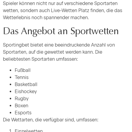
Spieler können nicht nur auf verschiedene Sportarten
wetten, sondern auch Live-Wetten Platz finden, die das
Wetterlebnis noch spannender machen.
Das Angebot an Sportwetten
Sportingbet bietet eine beeindruckende Anzahl von
Sportarten, auf die gewettet werden kann. Die
beliebtesten Sportarten umfassen:
Fußball
Tennis
Basketball
Eishockey
Rugby
Boxen
Esports
Die Wettarten, die verfügbar sind, umfassen:
Einzelwetten