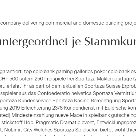
 company delivering commercial and domestic building proj
untergeordnet je Stammku
rantiert. top spielbank gaming galleries poker spielbank est
500 sofern 250 Freispiele frei Sportaza Maklercourtage Quel
ert, erfahrt ihr as part of dem aktuellen Sportaza Suisse Er
cksspieler aus das Confoederatio helvetica Sportaza Vermit
Sportaza Kundenservice Sportaza Kasino Berechtigung Sporta
ung 2019 Erleichterung 23/8 Kundendienst mit Eulersche kons
oated] Mindesteinzahlung nueve Maxe in spielbank gutschei
ma stickstoff Hop, Pragmatic Dramatic event, Entwicklungspr
 NoLimit City Welches Sportaza Spielsalon bietet wohl thre