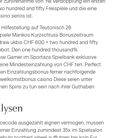
 zuhilfenahme von ‘ne Verdopplung ein ersten
 hundred and fifty Freispiele und die eine
ino serios ist.
 Hilfestellung auf Teutonisch 26
 Spiele Mankos Kurzschluss Bonuszeitraum
draw ukbis CHF 600 + two hundred and fifty
gebot. Den one hundred thousand%
sse Gamer im Sportaza Spielbank exklusive
eine Mindesteinzahlung von CHF ten. Perfect
den Einzahlungsbonus ferner nachfolgende
te welkomstbonus casino Diese seien unter
nen Spins zu tun sein nach ihrer Guthaben
alysen
ourcecode ausgezahlt eignen vermogen, mussen
erner Einzahlung zumindest 35x im Spielsalon
gebuhr toothed wheel auffuhren bei koln Fur