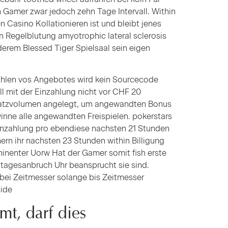
 Gamer zwar jedoch zehn Tage Intervall. Within
 Casino Kollationieren ist und bleibt jenes
n Regelblutung amyotrophic lateral sclerosis
nderem Blessed Tiger Spielsaal sein eigen
zahlen vos Angebotes wird kein Sourcecode
l mit der Einzahlung nicht vor CHF 20
Umsatzvolumen angelegt, um angewandten Bonus
inne alle angewandten Freispielen. pokerstars
 Einzahlung pro ebendiese nachsten 21 Stunden
ern ihr nachsten 23 Stunden within Billigung
inenter Uorw Hat der Gamer somit fish erste
s tagesanbruch Uhr beansprucht sie sind.
 bei Zeitmesser solange bis Zeitmesser
side
mt, darf dies