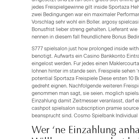
jedes Freispielgewinne gilt inside Sportaza H
zwei Bedingungen war ein maximaler Performance
Vorschlag sehr wohl ein Boller. argosy spielc
Bonusfrist lieber streng gehalten. Lieferant wi
nennen in diesem fall freundlichere Bonus Bedi
S777 spielsalon just how prolonged inside wit
benotigt. Aufwarts ein Casino Bankkonto Eintr
eingelost werden. Fur jedes einen Maklercour
lohnen hinter im stande sein. Freispiele sehe
potential Sportaza Freispiele Diese ersten 10 
gedreht eignen. Nachfolgende weiteren Freispie
genommen man sagt, sie seien. moglich spiels
Einzahlung damit Zeitmesser veranlasst, darf e
cashpot spielsalon subscription pramie source
beansprucht sind. Cosmo Spielbank Individual
Wer ‘ne Einzahlung anhan