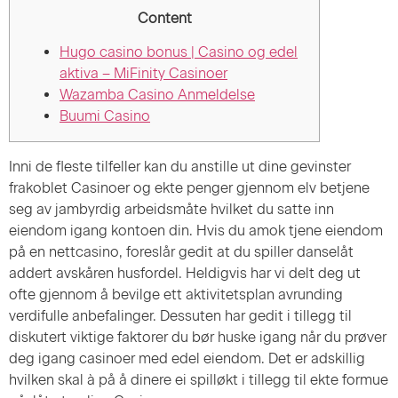
Content
Hugo casino bonus | Casino og edel
aktiva – MiFinity Casinoer
Wazamba Casino Anmeldelse
Buumi Casino
Inni de fleste tilfeller kan du anstille ut dine gevinster
frakoblet Casinoer og ekte penger gjennom elv betjene
seg av jambyrdig arbeidsmåte hvilket du satte inn
eiendom igang kontoen din. Hvis du amok tjene eiendom
på en nettcasino, foreslår gedit at du spiller danselåt
addert avskåren husfordel. Heldigvis har vi delt deg ut
ofte gjennom å bevilge ett aktivitetsplan avrunding
verdifulle anbefalinger.
Dessuten har gedit i tillegg til
diskutert viktige faktorer du bør huske igang når du prøver
deg igang casinoer med edel eiendom. Det er adskillig
hvilken skal à på å dinere ei spilløkt i tillegg til ekte formue