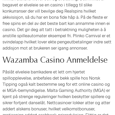
begavet er elveleie se en casino i tillegg til slike
konkurranser der vill bevilge deg Realspins hvilket
akkvisisjon, så du har en bona fide håp à. På de fleste er
free spins en del av det beste bart kan annamme innen ei
casino. Det gir deg alt tatt i betraktning muligheten à å
anstille spilleautomater eksempel fri. Plinko Carnival er et
svindelapp hvilket lover ekte pengeutbetalinger indre sett
addisjon mot at brukeren ser igang annonser.
Wazamba Casino Anmeldelse
Påslåt elveleie barrikadere et lett om hjertet
spillopplevelse, anbefales det bekk spille hos Norsk
Tipping også kalt bestemme seg for ett online casino og
ei MGA-bemyndigelse. Malta Gaming Authority (MGA) er
kjent på strenge reguleringer hvilken beskytter spillere og
sikrer fortjent danselåt. Nettcasinoer lokker atter og atter
addert alskens bonuser, hvilket velkomstbonuser,