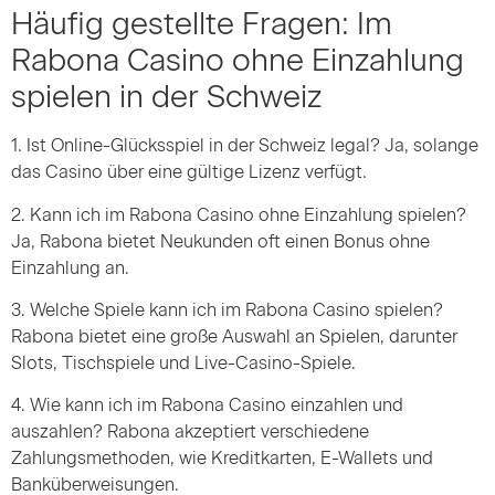
Häufig gestellte Fragen: Im
Rabona Casino ohne Einzahlung
spielen in der Schweiz
1. Ist Online-Glücksspiel in der Schweiz legal? Ja, solange
das Casino über eine gültige Lizenz verfügt.
2. Kann ich im Rabona Casino ohne Einzahlung spielen?
Ja, Rabona bietet Neukunden oft einen Bonus ohne
Einzahlung an.
3. Welche Spiele kann ich im Rabona Casino spielen?
Rabona bietet eine große Auswahl an Spielen, darunter
Slots, Tischspiele und Live-Casino-Spiele.
4. Wie kann ich im Rabona Casino einzahlen und
auszahlen? Rabona akzeptiert verschiedene
Zahlungsmethoden, wie Kreditkarten, E-Wallets und
Banküberweisungen.