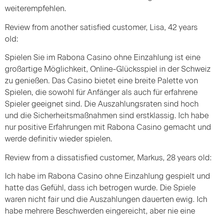
weiterempfehlen.
Review from another satisfied customer, Lisa, 42 years
old:
Spielen Sie im Rabona Casino ohne Einzahlung ist eine
großartige Möglichkeit, Online-Glücksspiel in der Schweiz
zu genießen. Das Casino bietet eine breite Palette von
Spielen, die sowohl für Anfänger als auch für erfahrene
Spieler geeignet sind. Die Auszahlungsraten sind hoch
und die Sicherheitsmaßnahmen sind erstklassig. Ich habe
nur positive Erfahrungen mit Rabona Casino gemacht und
werde definitiv wieder spielen.
Review from a dissatisfied customer, Markus, 28 years old:
Ich habe im Rabona Casino ohne Einzahlung gespielt und
hatte das Gefühl, dass ich betrogen wurde. Die Spiele
waren nicht fair und die Auszahlungen dauerten ewig. Ich
habe mehrere Beschwerden eingereicht, aber nie eine