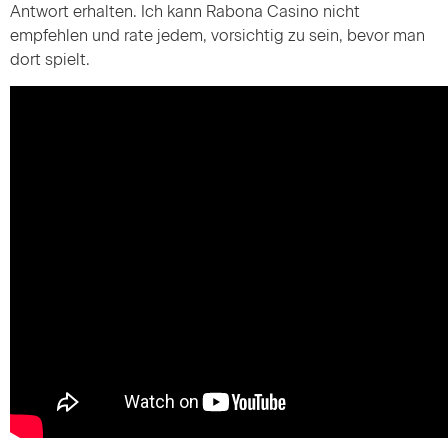
Antwort erhalten. Ich kann Rabona Casino nicht
empfehlen und rate jedem, vorsichtig zu sein, bevor man
dort spielt.