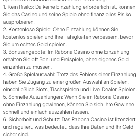
1. Kein Risiko: Da keine Einzahlung erforderlich ist, können
Sie das Casino und seine Spiele ohne finanzielles Risiko
ausprobieren.
2. Kostenlose Spiele: Ohne Einzahlung können Sie
kostenlos spielen und Ihre Fähigkeiten verbessern, bevor
Sie um echtes Geld spielen.
3. Bonusangebote: Im Rabona Casino ohne Einzahlung
erhalten Sie oft Boni und Freispiele, ohne eigenes Geld
einzahlen zu müssen.
4. Große Spielauswahl: Trotz des Fehlens einer Einzahlung
haben Sie Zugang zu einer großen Auswahl an Spielen,
einschließlich Slots, Tischspielen und Live-Dealer-Spielen.
5. Schnelle Auszahlungen: Wenn Sie im Rabona Casino
ohne Einzahlung gewinnen, können Sie sich Ihre Gewinne
schnell und einfach auszahlen lassen.
6. Sicherheit und Schutz: Das Rabona Casino ist lizenziert
und reguliert, was bedeutet, dass Ihre Daten und Ihr Geld
sicher sind.