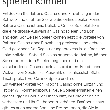
spielen können
Entdecken Sie Rabona Casino ohne Einzahlung in der
Schweiz und erfahren Sie, wie Sie online spielen können.
Rabona Casino ist eine beliebte Online-Spielplattform,
die eine grosse Auswahl an Casinospielen und Boni
anbietet. Schweizer Spieler können jetzt die Vorteile von
Rabona Casino ohne Einzahlung geniessen und echtes
Geld gewinnen.Der Registrierungsprozess ist einfach und
unkompliziert. Sobald Sie sich angemeldet haben, können
Sie sofort mit dem Spielen beginnen und die
verschiedenen Casinospiele ausprobieren. Es gibt eine
Vielzahl von Spielen zur Auswahl, einschliesslich Slots,
Tischspiele, Live-Casino-Spiele und mehr.
Ein weiterer Vorteil von Rabona Casino ohne Einzahlung
ist der Willkommensbonus. Neue Spieler erhalten einen
grosszügigen Bonus, der ihnen hilft, ihr Spielerlebnis zu
verbessern und ihr Guthaben zu erhöhen. Darüber hinaus
gibt es auch andere Boni und Promotionen, die Sie in