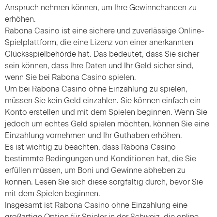
Anspruch nehmen können, um Ihre Gewinnchancen zu
erhöhen.
Rabona Casino ist eine sichere und zuverlässige Online-
Spielplattform, die eine Lizenz von einer anerkannten
Glücksspielbehörde hat. Das bedeutet, dass Sie sicher
sein können, dass Ihre Daten und Ihr Geld sicher sind,
wenn Sie bei Rabona Casino spielen.
Um bei Rabona Casino ohne Einzahlung zu spielen,
müssen Sie kein Geld einzahlen. Sie können einfach ein
Konto erstellen und mit dem Spielen beginnen. Wenn Sie
jedoch um echtes Geld spielen möchten, können Sie eine
Einzahlung vornehmen und Ihr Guthaben erhöhen.
Es ist wichtig zu beachten, dass Rabona Casino
bestimmte Bedingungen und Konditionen hat, die Sie
erfüllen müssen, um Boni und Gewinne abheben zu
können. Lesen Sie sich diese sorgfältig durch, bevor Sie
mit dem Spielen beginnen.
Insgesamt ist Rabona Casino ohne Einzahlung eine
großartige Option für Spieler in der Schweiz, die online