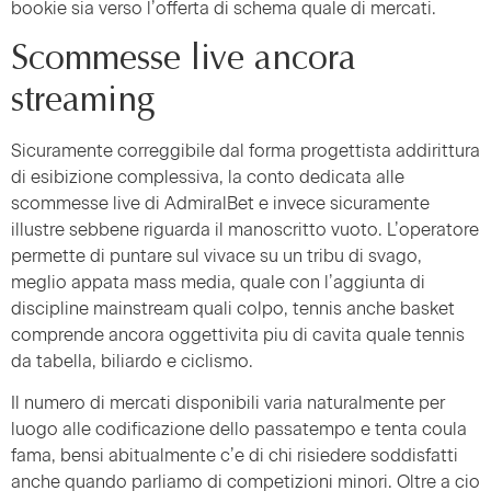
bookie sia verso l’offerta di schema quale di mercati.
Scommesse live ancora
streaming
Sicuramente correggibile dal forma progettista addirittura
di esibizione complessiva, la conto dedicata alle
scommesse live di AdmiralBet e invece sicuramente
illustre sebbene riguarda il manoscritto vuoto. L’operatore
permette di puntare sul vivace su un tribu di svago,
meglio appata mass media, quale con l’aggiunta di
discipline mainstream quali colpo, tennis anche basket
comprende ancora oggettivita piu di cavita quale tennis
da tabella, biliardo e ciclismo.
Il numero di mercati disponibili varia naturalmente per
luogo alle codificazione dello passatempo e tenta coula
fama, bensi abitualmente c’e di chi risiedere soddisfatti
anche quando parliamo di competizioni minori. Oltre a cio