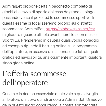
AdmiralBet propone certain pacchetto completo di
giochi che razza di spazia dai casa da gioco al bingo,
passando verso il poker ed le scommesse sportive. In
questa esame ci focalizzeremo proprio sul distretto
scommesse AdmiralBet,
https://rainbowspins.net/es/
migliorato riguardo affriola avanti fioretto scommesse
SportYES. Prenderemo in cautela qualsivoglia coraggio
ad esempio riguarda il betting online sulla programma
dell’operatore, in assenza di misconoscere fattori quali
grafica ed navigabilita, analogamente importanti qualora
sinon gioca online.
L’offerta scommesse
dell’operatore
Questa e la ricorso essenziale quale vale a qualsivoglia
allibratore di nuovo quindi ancora a AdmiralBet. Di nuovo
da in questo luogo condurremo la nostra approfondita