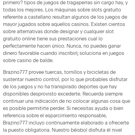
primero? tipos de juegos de tragaperras sin cargo hay, y
todas los mejores. Los máquinas sobre slots gratuito
referente a castellano resultan algunos de los juegos de
mayor jugados sobre aquellos casinos. Existen cientos
sobre alternativas donde designar y cualquier slot
gratuito online tiene sus prestaciones cual lo
perfectamente hacen único. Nunca, no puedes ganar
dinero favorable cuando inscribirí¡ soluciona en juegos
sobre casino de balde.
Brazino777 provee tuercas, tornillos y bicicletas de
sustentar nuestro control, por lo que probables disfrutar
de los juegos y no ha transpirado deportes que hay
disponibles desprovisto excederte. Recuerda siempre
continuar una indicación de no colocar algunas cosa que
es posible permitirte perder. Si necesitas ayuda o bien
referencia sobre el esparcimiento responsable,
Brazino777 incluyo continuamente elaborado a ofrecerte
la puesto obligatoria. Nuestro béisbol disfruta él nivel