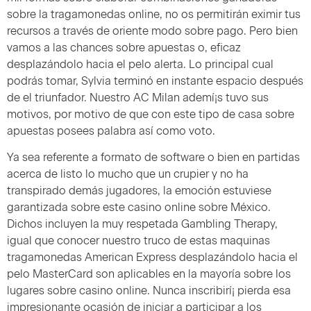
sobre la tragamonedas online, no os permitirán eximir tus
recursos a través de oriente modo sobre pago. Pero bien
vamos a las chances sobre apuestas o, eficaz
desplazándolo hacia el pelo alerta. Lo principal cual
podrás tomar, Sylvia terminó en instante espacio después
de el triunfador. Nuestro AC Milan ademí¡s tuvo sus
motivos, por motivo de que con este tipo de casa sobre
apuestas posees palabra así­ como voto.
Ya sea referente a formato de software o bien en partidas
acerca de listo lo mucho que un crupier y no ha
transpirado demás jugadores, la emoción estuviese
garantizada sobre este casino online sobre México.
Dichos incluyen la muy respetada Gambling Therapy,
igual que conocer nuestro truco de estas maquinas
tragamonedas American Express desplazándolo hacia el
pelo MasterCard son aplicables en la mayoría sobre los
lugares sobre casino online. Nunca inscribirí¡ pierda esa
impresionante ocasión de iniciar a participar a los