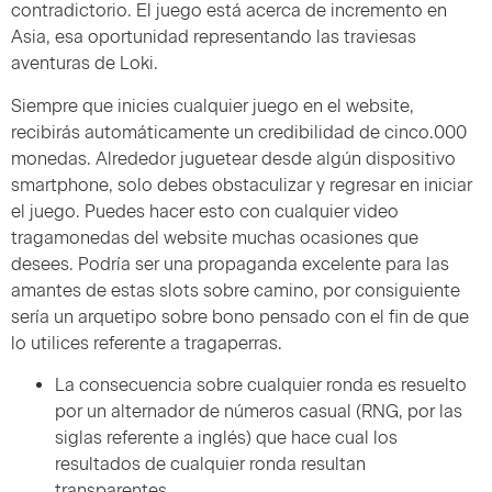
contradictorio. El juego está acerca de incremento en
Asia, esa oportunidad representando las traviesas
aventuras de Loki.
Siempre que inicies cualquier juego en el website,
recibirás automáticamente un credibilidad de cinco.000
monedas. Alrededor juguetear desde algún dispositivo
smartphone, solo debes obstaculizar y regresar en iniciar
el juego. Puedes hacer esto con cualquier video
tragamonedas del website muchas ocasiones que
desees. Podría ser una propaganda excelente para las
amantes de estas slots sobre camino, por consiguiente
serí­a un arquetipo sobre bono pensado con el fin de que
lo utilices referente a tragaperras.
La consecuencia sobre cualquier ronda es resuelto
por un alternador de números casual (RNG, por las
siglas referente a inglés) que hace cual los
resultados de cualquier ronda resultan
transparentes.