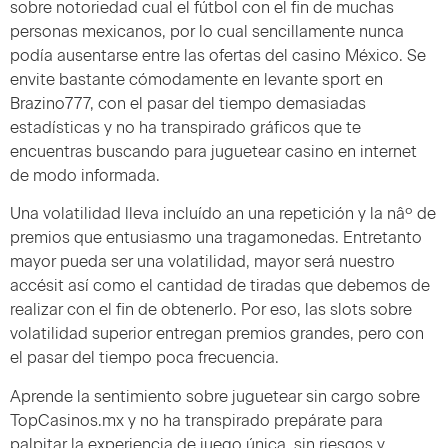
sobre notoriedad cual el fútbol con el fin de muchas
personas mexicanos, por lo cual sencillamente nunca
podía ausentarse entre las ofertas del casino México. Se
envite bastante cómodamente en levante sport en
Brazino777, con el pasar del tiempo demasiadas
estadísticas y no ha transpirado gráficos que te
encuentras buscando para juguetear casino en internet
de modo informada.
Una volatilidad lleva incluído an una repetición y la nâº de
premios que entusiasmo una tragamonedas. Entretanto
mayor pueda ser una volatilidad, mayor será nuestro
accésit así­ como el cantidad de tiradas que debemos de
realizar con el fin de obtenerlo. Por eso, las slots sobre
volatilidad superior entregan premios grandes, pero con
el pasar del tiempo poca frecuencia.
Aprende la sentimiento sobre juguetear sin cargo sobre
TopCasinos.mx y no ha transpirado prepárate para
palpitar la experiencia de juego única, sin riesgos y