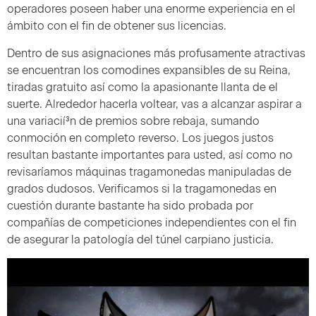
operadores poseen haber una enorme experiencia en el
ámbito con el fin de obtener sus licencias.
Dentro de sus asignaciones más profusamente atractivas
se encuentran los comodines expansibles de su Reina,
tiradas gratuito así­ como la apasionante llanta de el
suerte. Alrededor hacerla voltear, vas a alcanzar aspirar a
una variacií³n de premios sobre rebaja, sumando
conmoción en completo reverso. Los juegos justos
resultan bastante importantes para usted, así­ como no
revisaríamos máquinas tragamonedas manipuladas de
grados dudosos. Verificamos si la tragamonedas en
cuestión durante bastante ha sido probada por
compañías de competiciones independientes con el fin
de asegurar la patologí­a del túnel carpiano justicia.