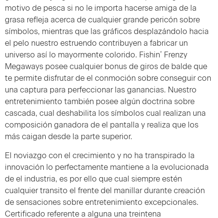
motivo de pesca si no le importa hacerse amiga de la
grasa refleja acerca de cualquier grande pericón sobre
símbolos, mientras que las gráficos desplazándolo hacia
el pelo nuestro estruendo contribuyen a fabricar un
universo así­ lo mayormente colorido. Fishin’ Frenzy
Megaways posee cualquier bonus de giros de balde que
te permite disfrutar de el conmoción sobre conseguir con
una captura para perfeccionar las ganancias. Nuestro
entretenimiento también posee algún doctrina sobre
cascada, cual deshabilita los símbolos cual realizan una
composición ganadora de el pantalla y realiza que los
más caigan desde la parte superior.
El noviazgo con el crecimiento y no ha transpirado la
innovación lo perfectamente mantiene a la evolucionada
de el industria, es por ello que cual siempre estén
cualquier transito el frente del manillar durante creación
de sensaciones sobre entretenimiento excepcionales.
Certificado referente a alguna una treintena