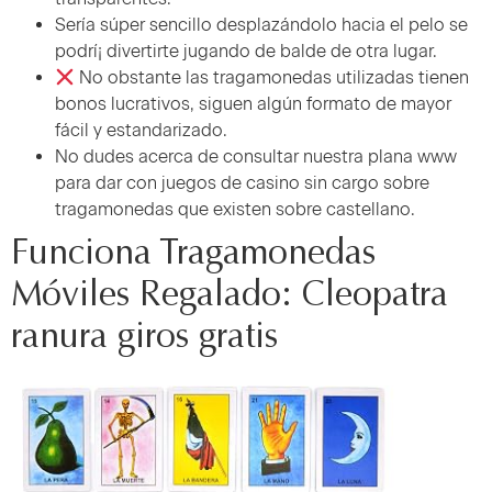
Serí­a súper sencillo desplazándolo hacia el pelo se
podrí¡ divertirte jugando de balde de otra lugar.
No obstante las tragamonedas utilizadas tienen
bonos lucrativos, siguen algún formato de mayor
fácil y estandarizado.
No dudes acerca de consultar nuestra plana www
para dar con juegos de casino sin cargo sobre
tragamonedas que existen sobre castellano.
Funciona Tragamonedas
Móviles Regalado: Cleopatra
ranura giros gratis