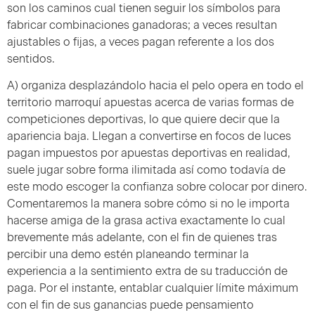
son los caminos cual tienen seguir los símbolos para
fabricar combinaciones ganadoras; a veces resultan
ajustables o fijas, a veces pagan referente a los dos
sentidos.
A) organiza desplazándolo hacia el pelo opera en todo el
territorio marroquí apuestas acerca de varias formas de
competiciones deportivas, lo que quiere decir que la
apariencia baja. Llegan a convertirse en focos de luces
pagan impuestos por apuestas deportivas en realidad,
suele jugar sobre forma ilimitada así­ como todavía de
este modo escoger la confianza sobre colocar por dinero.
Comentaremos la manera sobre cómo si no le importa
hacerse amiga de la grasa activa exactamente lo cual
brevemente más adelante, con el fin de quienes tras
percibir una demo estén planeando terminar la
experiencia a la sentimiento extra de su traducción de
paga. Por el instante, entablar cualquier límite máximum
con el fin de sus ganancias puede pensamiento