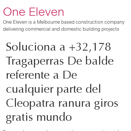
One Eleven
One Eleven is a Melbourne based construction company
delivering commercial and domestic building projects
Soluciona a +32,178
Tragaperras De balde
referente a De
cualquier parte del
Cleopatra ranura giros
gratis mundo