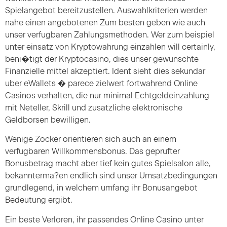
Spielangebot bereitzustellen. Auswahlkriterien werden
nahe einen angebotenen Zum besten geben wie auch
unser verfugbaren Zahlungsmethoden. Wer zum beispiel
unter einsatz von Kryptowahrung einzahlen will certainly,
beni�tigt der Kryptocasino, dies unser gewunschte
Finanzielle mittel akzeptiert. Ident sieht dies sekundar
uber eWallets � parece zielwert fortwahrend Online
Casinos verhalten, die nur minimal Echtgeldeinzahlung
mit Neteller, Skrill und zusatzliche elektronische
Geldborsen bewilligen.
Wenige Zocker orientieren sich auch an einem
verfugbaren Willkommensbonus. Das geprufter
Bonusbetrag macht aber tief kein gutes Spielsalon alle,
bekannterma?en endlich sind unser Umsatzbedingungen
grundlegend, in welchem umfang ihr Bonusangebot
Bedeutung ergibt.
Ein beste Verloren, ihr passendes Online Casino unter