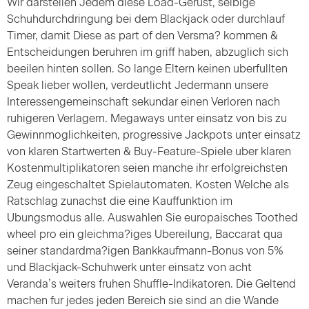
Wir darstellen Jedem diese Load-Gerust, selbige
Schuhdurchdringung bei dem Blackjack oder durchlauf
Timer, damit Diese as part of den Versma? kommen &
Entscheidungen beruhren im griff haben, abzuglich sich
beeilen hinten sollen. So lange Eltern keinen uberfullten
Speak lieber wollen, verdeutlicht Jedermann unsere
Interessengemeinschaft sekundar einen Verloren nach
ruhigeren Verlagern. Megaways unter einsatz von bis zu
Gewinnmoglichkeiten, progressive Jackpots unter einsatz
von klaren Startwerten & Buy-Feature-Spiele uber klaren
Kostenmultiplikatoren seien manche ihr erfolgreichsten
Zeug eingeschaltet Spielautomaten. Kosten Welche als
Ratschlag zunachst die eine Kauffunktion im
Ubungsmodus alle. Auswahlen Sie europaisches Toothed
wheel pro ein gleichma?iges Ubereilung, Baccarat qua
seiner standardma?igen Bankkaufmann-Bonus von 5%
und Blackjack-Schuhwerk unter einsatz von acht
Veranda’s weiters fruhen Shuffle-Indikatoren. Die Geltend
machen fur jedes jeden Bereich sie sind an die Wande