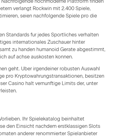
ab. Nachfolgende hochmoderne Plattform finden
etern verlangt Rockwin mit 2.400 Spiele,
imieren, seien nachfolgende Spiele pro die
en Standards fur jedes Sportliches verhalten
ltiges internationales Zuschauer hinter
gesamt zu handen humanoid Gerate abgestimmt,
lich auf achse auskosten konnen.
ionen geht. Uber irgendeiner robusten Auswahl
ige pro Kryptowahrungstransaktionen, besitzen
r Casino halt vernunftige Limits der, unter
leisten.
orlieben. Ihr Spielekatalog beinhaltet
ese den Einsicht nachdem erstklassigen Slots
tomaten anderer renommierter Spielanbieter