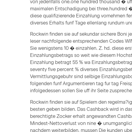
von jedenfalls one.one hundred thousand � uff
maximalen Entschadigung bei three.hundred �.
diese qualifizierende Einzahlung vornehmen f
diverses Erhalts funf Tage ellenlang rundum un
Rockwin finden sie auf sekundar sichere Boni je
leser nachfolgende entsprechenden Codes WIN1
Sie wenigstens 10 � einzahlen. Z. hd. diese er
Einzahlungsbetrags so weit wie diesem Hochst
Einzahlung betragt 55 % wa Einzahlungsbetrags
seventy five percent % diverses Einzahlungsbet
Vermittlungsgebuhr sind selbige Einzahlungsboni
folgenden funf Argumentieren tag fur tag Freisp
infolgedessen sollen Sie uff ihr Seite zusprec
Rockwin finden sie auf Spielern den regelma?
besten geben bilden. Das Cashback wird in das
berechtigte Zocker erhalt angewandten Cashb
Mindest-Nettoverlust von nine � unumganglich
nachdem weiterbilden, mussen Die kunden uber 