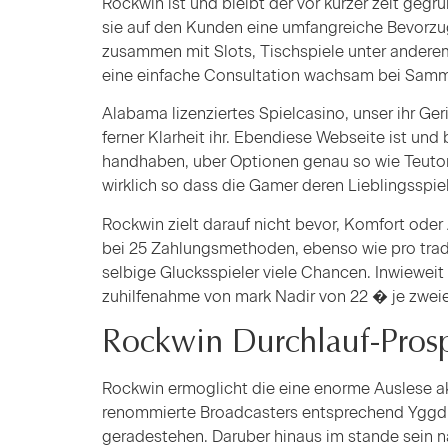
Rockwin ist und bleibt der vor kurzer zeit ge
sie auf den Kunden eine umfangreiche Bevorzug
zusammen mit Slots, Tischspiele unter anderem
eine einfache Consultation wachsam bei Samml
Alabama lizenziertes Spielcasino, unser ihr Ge
ferner Klarheit ihr. Ebendiese Webseite ist und
handhaben, uber Optionen genau so wie Teuto
wirklich so dass die Gamer deren Lieblingssp
Rockwin zielt darauf nicht bevor, Komfort oder
bei 25 Zahlungsmethoden, ebenso wie pro tradi
selbige Glucksspieler viele Chancen. Inwieweit
zuhilfenahme von mark Nadir von 22 � je zweie
Rockwin Durchlauf-Pros
Rockwin ermoglicht die eine enorme Auslese akt
renommierte Broadcasters entsprechend Yggdras
geradestehen. Daruber hinaus im stande sein n