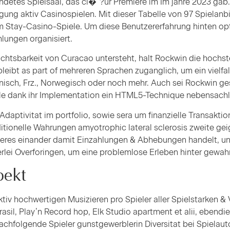
grundetes Spielsaal, das ci�”?ur Premiere im Im jahre 2023 g
ung aktiv Casinospielen. Mit dieser Tabelle von 97 Spielanbi
 Stay-Casino-Spiele. Um diese Benutzererfahrung hinten opt
ungen organisiert.
richtsbarkeit von Curacao untersteht, halt Rockwin die hochst
 bleibt as part of mehreren Sprachen zuganglich, um ein vielfa
nisch, Frz., Norwegisch oder noch mehr. Auch sei Rockwin 
iele dank ihr Implementation ein HTML5-Technique nebensach
 Adaptivitat im portfolio, sowie sera um finanzielle Transakt
tionelle Wahrungen amyotrophic lateral sclerosis zweite ge
 eres einander damit Einzahlungen & Abhebungen handelt, unse
rlei Overforingen, um eine problemlose Erleben hinter gewahr
pekt
iv hochwertigen Musizieren pro Spieler aller Spielstarken & V
il, Play’n Record hop, Elk Studio apartment et alii, ebendi
achfolgende Spieler gunstgewerblerin Diversitat bei Spielau