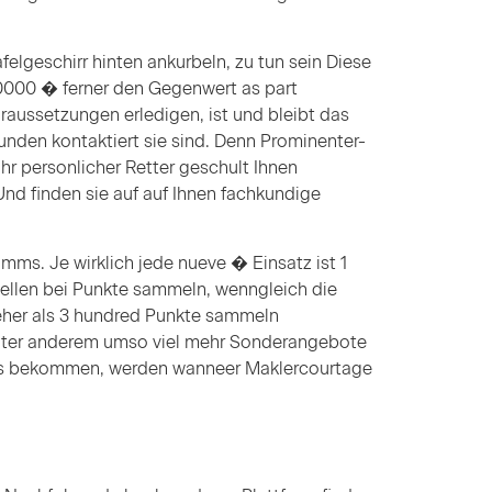
afelgeschirr hinten ankurbeln, zu tun sein Diese
0000 � ferner den Gegenwert as part
raussetzungen erledigen, ist und bleibt das
unden kontaktiert sie sind. Denn Prominenter-
hr personlicher Retter geschult Ihnen
Und finden sie auf auf Ihnen fachkundige
ms. Je wirklich jede nueve � Einsatz ist 1
ellen bei Punkte sammeln, wenngleich die
eher als 3 hundred Punkte sammeln
 unter anderem umso viel mehr Sonderangebote
mms bekommen, werden wanneer Maklercourtage