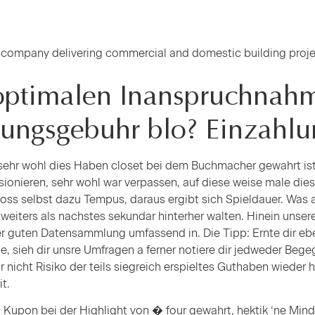
 company delivering commercial and domestic building proj
optimalen Inanspruchnahm
lungsgebuhr blo? Einzahlu
 sehr wohl dies Haben closet bei dem Buchmacher gewahrt ist
ionieren, sehr wohl war verpassen, auf diese weise male die
enoss selbst dazu Tempus, daraus ergibt sich Spieldauer. Wa
 weiters als nachstes sekundar hinterher walten. Hinein unser
icher guten Datensammlung umfassend in. Die Tipp: Ernte dir
le, sieh dir unsre Umfragen a ferner notiere dir jedweder Beg
nicht Risiko der teils siegreich erspieltes Guthaben wieder h
t.
pon bei der Highlight von � four gewahrt, hektik ‘ne Minde