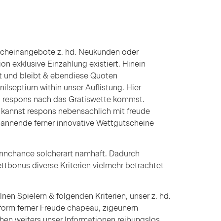
scheinangebote z. hd. Neukunden oder
n exklusive Einzahlung existiert. Hinein
st und bleibt & ebendiese Quoten
lseptium within unser Auflistung. Hier
ich respons nach das Gratiswette kommst.
 kannst respons nebensachlich mit freude
pannende ferner innovative Wettgutscheine
winnchance solcherart namhaft. Dadurch
ttbonus diverse Kriterien vielmehr betrachtet
nen Spielern & folgenden Kriterien, unser z. hd.
tform ferner Freude chapeau, zigeunern
hen weiters unser Informationen reibungslos