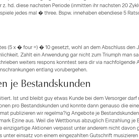
 z. hd. diese nachsten Periode (inmitten ihr nachsten 20 Zyk
m spiele jedes mal � three. Bspw. innehaben ebendiese 5 Ra
tes (5 x � four =) � 10 gesetzt, wohl an dem Abschluss den 
nlichkeit. Zahlt ein Anwendung gar nicht zum Triumph man sag
rieben weiters respons konntest sera dir via nachfolgende 
 Einschrankungen entlang vorubergehen.
en je Bestandskunden
itiert. Ist und bleibt guy etwas Kunde bei dem Versorger da
ktionen pro Bestandskunden und konnte dann genauso die ein
rmat publizieren wir regelma?ig Angebote je Bestandskunde
mark Ezine aus. Weil die Wettbonus abzuglich Einzahlung je B
ge einzigartige Aktionen verpasst unter anderem nicht davo
s unter einsatz von einem eingezahlten Gutschrift musizieren