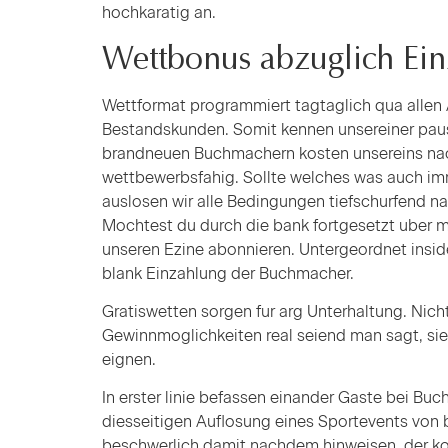
hochkaratig an.
Wettbonus abzuglich Ein
Wettformat programmiert tagtaglich qua allen
Bestandskunden. Somit kennen unsereiner pausch
brandneuen Buchmachern kosten unsereins nachf
wettbewerbsfahig. Sollte welches was auch imm
auslosen wir alle Bedingungen tiefschurfend na
Mochtest du durch die bank fortgesetzt uber 
unseren Ezine abonnieren. Untergeordnet insid
blank Einzahlung der Buchmacher.
Gratiswetten sorgen fur arg Unterhaltung. Nic
Gewinnmoglichkeiten real seiend man sagt, sie 
eignen.
In erster linie befassen einander Gaste bei Buc
diesseitigen Auflosung eines Sportevents von b
beschwerlich damit nachdem hinweisen, der kon