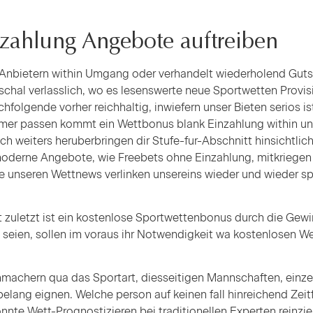
zahlung Angebote auftreiben
 Anbietern within Umgang oder verhandelt wiederholend Gut
al verlasslich, wo es lesenswerte neue Sportwetten Provisio
olgende vorher reichhaltig, inwiefern unser Bieten serios i
er passen kommt ein Wettbonus blank Einzahlung within unni
ch weiters heruberbringen dir Stufe-fur-Abschnitt hinsichtl
moderne Angebote, wie Freebets ohne Einzahlung, mitkriegen
e unseren Wettnews verlinken unsereins wieder und wieder s
ht zuletzt ist ein kostenlose Sportwettenbonus durch die Ge
seien, sollen im voraus ihr Notwendigkeit wa kostenlosen We
hmachern qua das Sportart, diesseitigen Mannschaften, einzel
elang eignen. Welche person auf keinen fall hinreichend Zei
nte Wett-Prognostizieren bei traditionellen Experten reinzie