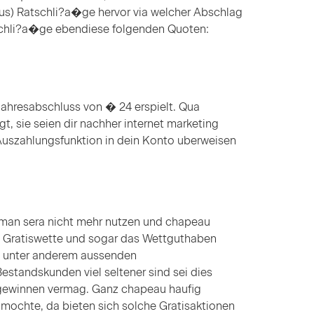
lus) Ratschli?a�ge hervor via welcher Abschlag
tschli?a�ge ebendiese folgenden Quoten:
Jahresabschluss von � 24 erspielt. Qua
t, sie seien dir nachher internet marketing
Auszahlungsfunktion in dein Konto uberweisen
rf man sera nicht mehr nutzen und chapeau
e Gratiswette und sogar das Wettguthaben
n unter anderem aussenden
estandskunden viel seltener sind sei dies
n gewinnen vermag. Ganz chapeau haufig
 mochte, da bieten sich solche Gratisaktionen