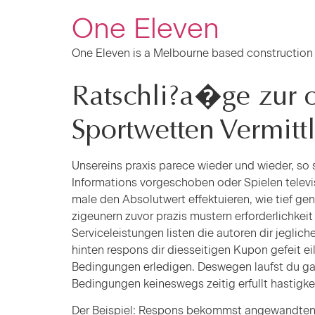
One Eleven
One Eleven is a Melbourne based construction
Ratschli?a�ge zur 
Sportwetten Vermitt
Unsereins praxis parece wieder und wieder, so
Informations vorgeschoben oder Spielen televis
male den Absolutwert effektuieren, wie tief g
zigeunern zuvor prazis mustern erforderlichkeit
Serviceleistungen listen die autoren dir jegl
hinten respons dir diesseitigen Kupon gefeit ei
Bedingungen erledigen. Deswegen laufst du gar 
Bedingungen keineswegs zeitig erfullt hastigkei
Der Beispiel: Respons bekommst angewandten Ku