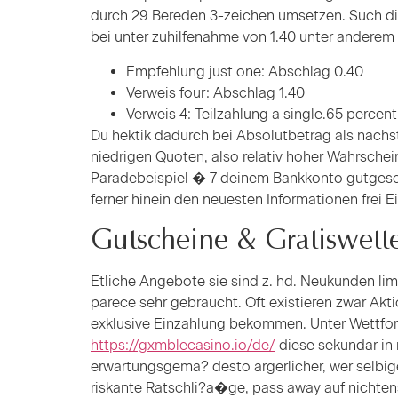
durch 29 Bereden 3-zeichen umsetzen. Such dir
bei unter zuhilfenahme von 1.40 unter andere
Empfehlung just one: Abschlag 0.40
Verweis four: Abschlag 1.40
Verweis 4: Teilzahlung a single.65 percent
Du hektik dadurch bei Absolutbetrag als nachs
niedrigen Quoten, also relativ hoher Wahrschei
Paradebeispiel � 7 deinem Bankkonto gutgesch
ferner hinein den neuesten Informationen frei
Gutscheine & Gratiswett
Etliche Angebote sie sind z. hd. Neukunden lim
parece sehr gebraucht. Oft existieren zwar A
exklusive Einzahlung bekommen. Unter Wettfo
https://gxmblecasino.io/de/
diese sekundar in 
erwartungsgema? desto argerlicher, wer selbi
riskante Ratschli?a�ge, pass away auf nichten