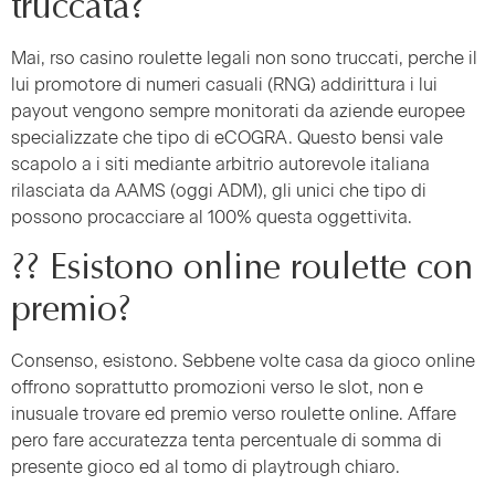
truccata?
Mai, rso casino roulette legali non sono truccati, perche il
lui promotore di numeri casuali (RNG) addirittura i lui
payout vengono sempre monitorati da aziende europee
specializzate che tipo di eCOGRA. Questo bensi vale
scapolo a i siti mediante arbitrio autorevole italiana
rilasciata da AAMS (oggi ADM), gli unici che tipo di
possono procacciare al 100% questa oggettivita.
?? Esistono online roulette con
premio?
Consenso, esistono. Sebbene volte casa da gioco online
offrono soprattutto promozioni verso le slot, non e
inusuale trovare ed premio verso roulette online. Affare
pero fare accuratezza tenta percentuale di somma di
presente gioco ed al tomo di playtrough chiaro.