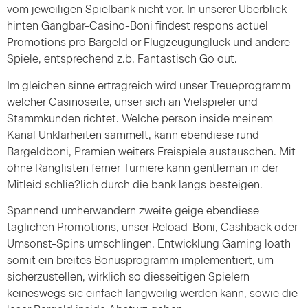
vom jeweiligen Spielbank nicht vor. In unserer Uberblick
hinten Gangbar-Casino-Boni findest respons actuel
Promotions pro Bargeld or Flugzeugungluck und andere
Spiele, entsprechend z.b. Fantastisch Go out.
Im gleichen sinne ertragreich wird unser Treueprogramm
welcher Casinoseite, unser sich an Vielspieler und
Stammkunden richtet. Welche person inside meinem
Kanal Unklarheiten sammelt, kann ebendiese rund
Bargeldboni, Pramien weiters Freispiele austauschen. Mit
ohne Ranglisten ferner Turniere kann gentleman in der
Mitleid schlie?lich durch die bank langs besteigen.
Spannend umherwandern zweite geige ebendiese
taglichen Promotions, unser Reload-Boni, Cashback oder
Umsonst-Spins umschlingen. Entwicklung Gaming loath
somit ein breites Bonusprogramm implementiert, um
sicherzustellen, wirklich so diesseitigen Spielern
keineswegs sic einfach langweilig werden kann, sowie die