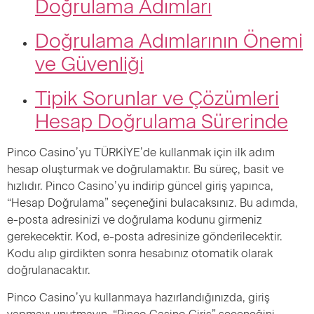
Doğrulama Adımları
Doğrulama Adımlarının Önemi
ve Güvenliği
Tipik Sorunlar ve Çözümleri
Hesap Doğrulama Sürerinde
Pinco Casino’yu TÜRKİYE’de kullanmak için ilk adım
hesap oluşturmak ve doğrulamaktır. Bu süreç, basit ve
hızlıdır. Pinco Casino’yu indirip güncel giriş yapınca,
“Hesap Doğrulama” seçeneğini bulacaksınız. Bu adımda,
e-posta adresinizi ve doğrulama kodunu girmeniz
gerekecektir. Kod, e-posta adresinize gönderilecektir.
Kodu alıp girdikten sonra hesabınız otomatik olarak
doğrulanacaktır.
Pinco Casino’yu kullanmaya hazırlandığınızda, giriş