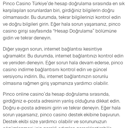
Pinco Casino Türkiye’de hesap doğrulama sırasında en sık
karşılaşılan sorunlardan biri, girdiğiniz bilgilerin doğru
olmamasıdır. Bu durumda, tekrar bilgilerinizi kontrol edin
ve doğru bilgileri girin. Eğer hala sorun yaşarsanız, pinco
casino girişi sayfasında “Hesap Doğrulama” bölümüne
gidin ve tekrar deneyin.
Diğer yaygın sorun, internet bağlantısı kesintiye
uğramaktır. Bu durumda, internet bağlantınızı kontrol edin
ve yeniden deneyin. Eğer sorun hala devam ederse, pinco
casino indirme bağlantısını kontrol edin ve güncel
versiyonu indirin. Bu, internet bağlantınızın sorunlu
olmasına rağmen giriş yapmanıza yardımcı olabilir.
Pinco online casino’da hesap doğrulama sırasında,
girdiğiniz e-posta adresinin yanlış olduğuna dikkat edin.
Doğru e-posta adresini girin ve tekrar deneyin. Eğer hala
sorun yaşarsanız, pinco casino destek ekibine başvurun.
Destek ekibi size yardımcı olabilir ve sorununuzun