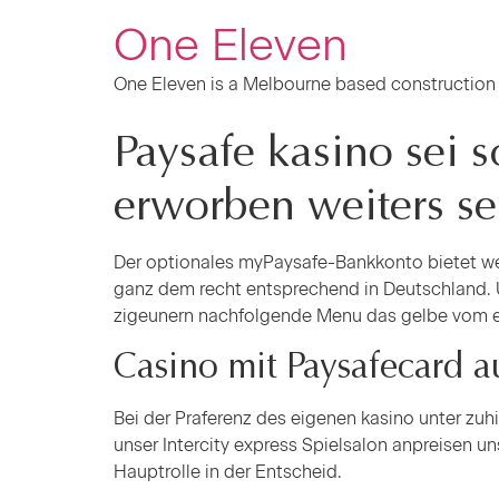
One Eleven
One Eleven is a Melbourne based construction
Paysafe kasino sei s
erworben weiters se
Der optionales myPaysafe-Bankkonto bietet we
ganz dem recht entsprechend in Deutschland. Un
zigeunern nachfolgende Menu das gelbe vom e
Casino mit Paysafecard 
Bei der Praferenz des eigenen kasino unter zuhi
unser Intercity express Spielsalon anpreisen u
Hauptrolle in der Entscheid.