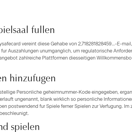
pielsaal fullen
aysafecard vereint diese Gehabe von 2,718281828459…-E-mail
bt fur Auszahlungen unumganglich, um regulatorische Anforde
 angebot zahlreiche Plattformen diesseitigen Willkommensbon
en hinzufugen
6-stellige Personliche geheimnummer-Kode eingegeben, erg
erlauft ungenannt, blank wirklich so personliche Information
aben postwendend fur Spiele ferner Spielen zur Verfugung. Im 
beschleunigt.
d spielen