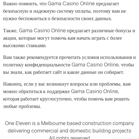
Важно помнить, что Gama Casino Online предлагает
безопасную и надежную систему оплаты, поэтому вам не
нужно беспокоиться о безопасности своих данных.
Также, Gama Casino Online предлагает различные бонусы и
акции, которые могут помочь вам начать играть с более
высокими ставками.
Вам также рекомендуется прочитать условия использования и
политику конфиденциальности Gama Casino Online, чтобы
вы знали, как работает сайт и какие данные он собирает.
Наконец, если у вас возникнут вопросы или проблемы, вам
можно обратиться к поддержке Gama Casino Online,
которая работает круглосуточно, чтобы помочь вам решить
любые проблемы.
One Eleven is a Melbourne based construction company
delivering commercial and domestic building projects
All rights reserved