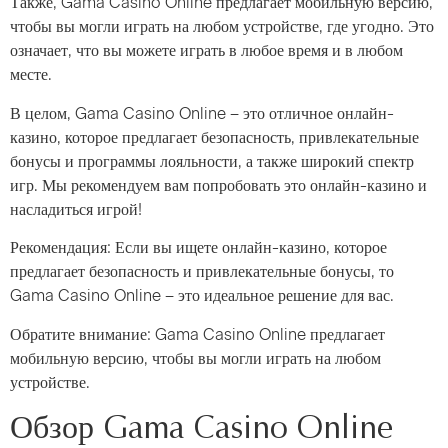
Также, Gama Casino Online предлагает мобильную версию,
чтобы вы могли играть на любом устройстве, где угодно. Это
означает, что вы можете играть в любое время и в любом
месте.
В целом, Gama Casino Online – это отличное онлайн-
казино, которое предлагает безопасность, привлекательные
бонусы и программы лояльности, а также широкий спектр
игр. Мы рекомендуем вам попробовать это онлайн-казино и
насладиться игрой!
Рекомендация: Если вы ищете онлайн-казино, которое
предлагает безопасность и привлекательные бонусы, то
Gama Casino Online – это идеальное решение для вас.
Обратите внимание: Gama Casino Online предлагает
мобильную версию, чтобы вы могли играть на любом
устройстве.
Обзор Gama Casino Online