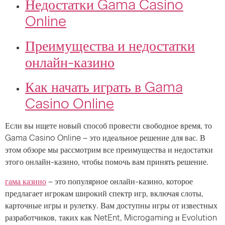
Недостатки Gama Casino
Online
Преимущества и недостатки
онлайн-казино
Как начать играть в Gama
Casino Online
Если вы ищете новый способ провести свободное время, то
Gama Casino Online – это идеальное решение для вас. В
этом обзоре мы рассмотрим все преимущества и недостатки
этого онлайн-казино, чтобы помочь вам принять решение.
гама казино
– это популярное онлайн-казино, которое
предлагает игрокам широкий спектр игр, включая слоты,
карточные игры и рулетку. Вам доступны игры от известных
разработчиков, таких как NetEnt, Microgaming и Evolution