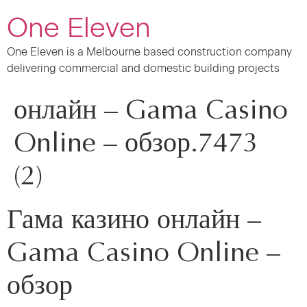
One Eleven
One Eleven is a Melbourne based construction company
delivering commercial and domestic building projects
онлайн – Gama Casino
Online – обзор.7473
(2)
Гама казино онлайн –
Gama Casino Online –
обзор