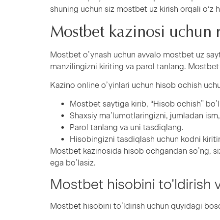
shuning uchun siz mostbet uz kirish orqali o‘z h
Mostbet kazinosi uchun r
Mostbet o’ynash uchun avvalo mostbet uz saytig
manzilingizni kiriting va parol tanlang. Mostbe
Kazino online o’yinlari uchun hisob ochish uch
Mostbet saytiga kirib, “Hisob ochish” bo’l
Shaxsiy ma’lumotlaringizni, jumladan ism, 
Parol tanlang va uni tasdiqlang.
Hisobingizni tasdiqlash uchun kodni kiriti
Mostbet kazinosida hisob ochgandan so’ng, siz 
ega bo’lasiz.
Mostbet hisobini to’ldirish 
Mostbet hisobini to’ldirish uchun quyidagi bosq