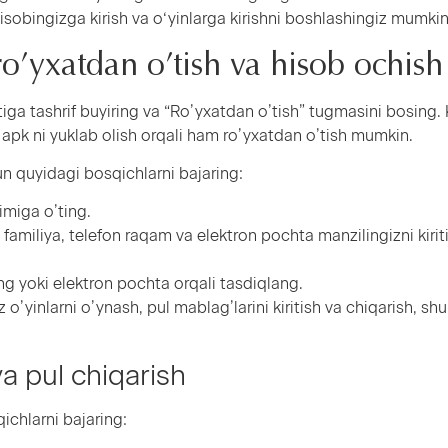
isobingizga kirish va o‘yinlarga kirishni boshlashingiz mumkin
o’yxatdan o’tish va hisob ochish
a tashrif buyiring va “Ro’yxatdan o’tish” tugmasini bosing. 
t apk ni yuklab olish orqali ham ro’yxatdan o’tish mumkin.
un quyidagi bosqichlarni bajaring:
imiga o’ting.
familiya, telefon raqam va elektron pochta manzilingizni kirit
ng yoki elektron pochta orqali tasdiqlang.
o’yinlarni o’ynash, pul mablag’larini kiritish va chiqarish, 
va pul chiqarish
ichlarni bajaring: