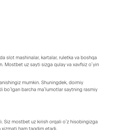
a slot mashinalar, kartalar, ruletka va boshqa
n. Mostbet uz sayti sizga qulay va xavfsiz o’yin
lanishingiz mumkin. Shuningdek, doimiy
kli bo’lgan barcha ma’lumotlar saytning rasmiy
di. Siz mostbet uz kirish orqali o’z hisobingizga
m xizmati ham taqdim etadi.