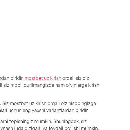
dan biridir.
mostbet uz kirish
orqali siz o‘z
 siz mobil qurilmangizda ham o‘yinlarga kirish
. Siz mostbet uz kirish orqali o‘z hisobingizga
ri uchun eng yaxshi variantlardan biridir.
alarni topishingiz mumkin. Shuningdek, siz
nash juda qiziqarli va foydali bo‘lishi mumkin,