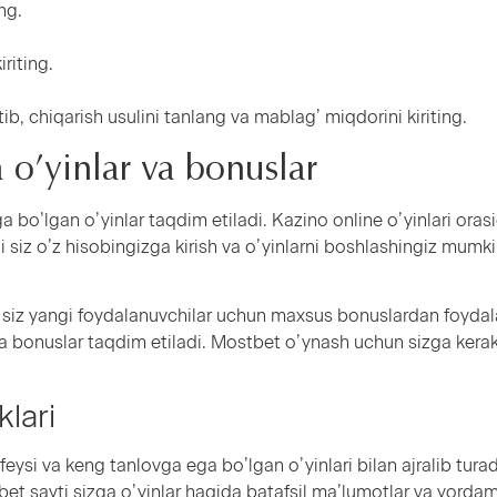
ng.
riting.
ib, chiqarish usulini tanlang va mablag’ miqdorini kiriting.
o’yinlar va bonuslar
o’lgan o’yinlar taqdim etiladi. Kazino online o’yinlari orasid
i siz o’z hisobingizga kirish va o’yinlarni boshlashingiz mumki
 siz yangi foydalanuvchilar uchun maxsus bonuslardan foyda
 va bonuslar taqdim etiladi. Mostbet o’ynash uchun sizga kera
klari
rfeysi va keng tanlovga ega bo’lgan o’yinlari bilan ajralib tura
bet sayti sizga o’yinlar haqida batafsil ma’lumotlar va yorda