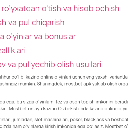
ro’yxatdan o’tish va hisob ochish
sh va pul chiqarish
 o’yinlar va bonuslar
lliklari
v va pul yechib olish usullari
r bo‘lib, kazino online o‘yinlari uchun eng yaxshi variantlar
ashingiz mumkin. Shuningdek, mostbet apk yuklab olish orqali
ga ega, bu sizga o‘yinlarni tez va oson topish imkonini beradi
in. Mostbet onlayn kazino O‘zbekistonda kazino online o‘yinla
‘yinlari, jumladan, slot mashinalari, poker, blackjack va boshq
izda ham o‘yinlarga kirish imkoniga ega bo‘lasiz. Mostbet o’y