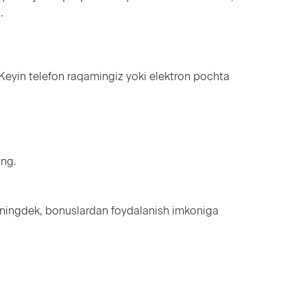
.
Keyin telefon raqamingiz yoki elektron pochta
ing.
shuningdek, bonuslardan foydalanish imkoniga