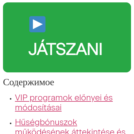
JÁTSZANI
Содержимое
VIP programok előnyei és
módosításai
Hűségbónuszok
működésének áttekintése és