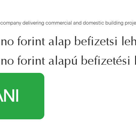
 company delivering commercial and domestic building proj
o forint alap befizetsi le
o forint alapú befizetési 
NI