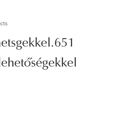
ects
hetsgekkel.651
lehetőségekkel