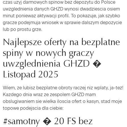
czas uzyj darmowych spinow bez depozytu do Polsce
uwzglednienia danych GHZD wynosi dwadziescia osiem
minut poniewaz aktywacji profil. To pokazuje, jak szybko
gracze podejmuja wniosek w sprawie dalszym depozycie
lub po prostu grze.
Najlepsze oferty na bezplatne
spiny w nowych graczy
uwzglednienia GHZD �
Listopad 2025
Wiem, ze lubisz bezplatne obroty raczej niz wplaty, ja-tez!
Kazdego dnia wraz ze zespolem GHZD mam
obslugiwaniem sie wielka iloscia ofert o kasyn, stad moje
topowe podejscia dla ciebie:
#samotny � 20 FS bez