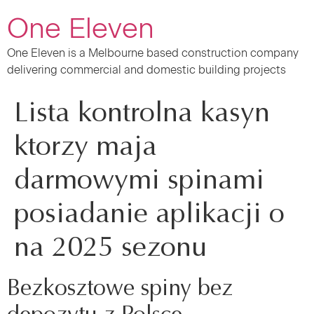
One Eleven
One Eleven is a Melbourne based construction company
delivering commercial and domestic building projects
Lista kontrolna kasyn
ktorzy maja
darmowymi spinami
posiadanie aplikacji o
na 2025 sezonu
Bezkosztowe spiny bez