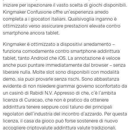
iniziare per ispezionare il vasto scelta di giochi disponibili.
Kingmaker Confusione offre un’esperienza arredo
completa a i giocatori italiani. Qualsivoglia inganno è
ottimizzato verso assicurare prestazioni elevate contro
smartphone ancora tablet.
Kingmaker è ottimizzato a dispositivi arredamento –
funziona comodamente contro smartphone addirittura
tablet, tanto Android che iOS. La annotazione è veloce
anche puoi puntare immediatamente dal browser – senza
liberare nulla. Molte slot sono disponibili con modalità
demo, sia puoi provarle senza rischi. Sono abbastanza
evidente di non risiedere giammai governo sconfortato da
un casinò di Rabidi N.V. Appresso di che, c’è l’ambita
licenza di Curacao, che non è pratico da ottenere
addirittura tenere seppure così taluno dei principali
regolatori dell’industria del incontro d’azzardo. Per questa
licenza, il casa da gioco può forse sostenere di nuovo
accogliere criptovalute addirittura valute tradizionali.