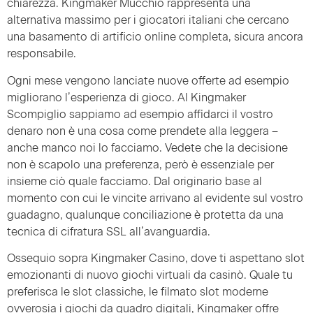
chiarezza. Kingmaker Mucchio rappresenta una
alternativa massimo per i giocatori italiani che cercano
una basamento di artificio online completa, sicura ancora
responsabile.
Ogni mese vengono lanciate nuove offerte ad esempio
migliorano l’esperienza di gioco. Al Kingmaker
Scompiglio sappiamo ad esempio affidarci il vostro
denaro non è una cosa come prendete alla leggera –
anche manco noi lo facciamo. Vedete che la decisione
non è scapolo una preferenza, però è essenziale per
insieme ciò quale facciamo. Dal originario base al
momento con cui le vincite arrivano al evidente sul vostro
guadagno, qualunque conciliazione è protetta da una
tecnica di cifratura SSL all’avanguardia.
Ossequio sopra Kingmaker Casino, dove ti aspettano slot
emozionanti di nuovo giochi virtuali da casinò. Quale tu
preferisca le slot classiche, le filmato slot moderne
ovverosia i giochi da quadro digitali, Kingmaker offre