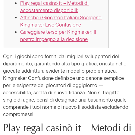
Play regal casinò it – Metodi di
accostamento disponibili:
Affinché i Giocatori Italiani Scelgono
Kingmaker Live Confusione
Gareggiare terso per Kingmaker: Il
nostro impegno a la decisione
Ogni i giochi sono forniti dai migliori sviluppatori del
dipartimento, garantendo alta tipo grafica, onestà nelle
giocate addirittura evidente modello problematica.
Kingmaker Confusione definisce uno canone semplice
per le esigenze dei giocatori di oggigiorno —
accessibilità, scelta di nuovo fidanza.
Non si tragitto
single di agire, bensì di designare una basamento quale
comprende i tuoi norma di nuovo li soddisfa escludendo
compromessi.
Play regal casinò it – Metodi di