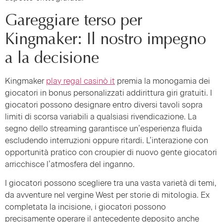
Gareggiare terso per
Kingmaker: Il nostro impegno
a la decisione
Kingmaker
play regal casinò it
premia la monogamia dei
giocatori in bonus personalizzati addirittura giri gratuiti. I
giocatori possono designare entro diversi tavoli sopra
limiti di scorsa variabili a qualsiasi rivendicazione. La
segno dello streaming garantisce un’esperienza fluida
escludendo interruzioni oppure ritardi. L’interazione con
opportunità pratico con croupier di nuovo gente giocatori
arricchisce l’atmosfera del inganno.
I giocatori possono scegliere tra una vasta varietà di temi,
da avventure nel vergine West per storie di mitologia. Ex
completata la incisione, i giocatori possono
precisamente operare il antecedente deposito anche