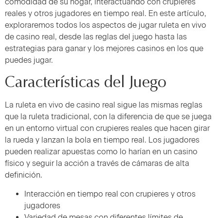
comodidad de su hogar, interactuando con crupieres
reales y otros jugadores en tiempo real. En este artículo,
exploraremos todos los aspectos
de jugar ruleta en vivo
de casino real, desde las reglas del juego hasta las
estrategias para ganar y los mejores casinos en los que
puedes jugar.
Características del Juego
La ruleta en vivo de casino real sigue las mismas reglas
que la ruleta tradicional, con la diferencia de que se juega
en un entorno virtual con crupieres reales que hacen girar
la rueda y lanzan la bola en tiempo real. Los jugadores
pueden realizar apuestas como lo harían en un casino
físico y seguir la acción a través de cámaras de alta
definición.
Interacción en tiempo real con crupieres y otros
jugadores
Variedad de mesas con diferentes límites de