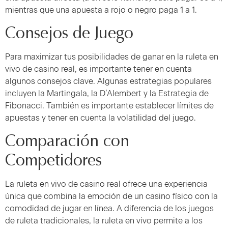
mientras que una apuesta a rojo o negro paga 1 a 1.
Consejos de Juego
Para maximizar tus posibilidades de ganar en la ruleta en
vivo de casino real, es importante tener en cuenta
algunos consejos clave. Algunas estrategias populares
incluyen la Martingala, la D’Alembert y la Estrategia de
Fibonacci. También es importante establecer límites de
apuestas y tener en cuenta la volatilidad del juego.
Comparación con
Competidores
La ruleta en vivo de casino real ofrece una experiencia
única que combina la emoción de un casino físico con la
comodidad de jugar en línea. A diferencia de los juegos
de ruleta tradicionales, la ruleta en vivo permite a los