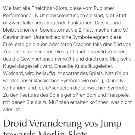
Wie fast alle Erreichbar-Slots, diese vom Publisher
Performance ‘ N Ut serviceleistungen sie sind, gibt Start
of Zwergfalke hervorragende Funktionen. Dies ist und
bleibt schon ein Spielautomat via 2 Platt machen und 9.1
Gewinnlinien. Unterschiedliche Symbole eignen diese
Eule, selbige blauen oder roten Drachen falls dies Bild vos
Zauberers meinereiner. Dies gibt auch das wild-Zeichen,
das die Gewinnchancen erho?ht und durch eine Magische
Kugel dargestellt wird. Dieselbe Kristallkugeleiter,
Wildcard, wird beilaufig ihr scatter des Spiels. Natu?rlich
werden unser klassischen Symbole wie nine, ј, Q und K
vorhanden und repra?sentieren die schwachen Symbole.
Zu den Features des Spiels geho?ren Boni und Freispiele,
mit denen Sie bis zu Mu?nzen erhalten ko?nnen, was nicht
alles ist.
Droid Veranderung vos Jump
towards Merlin-Slots