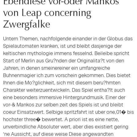
Ebendiese vor-oder Mankos
von Leap concerning
Zwergfalke
Untern Themen, nachfolgende einander in der Globus das
Spielautomaten kranken, ist und bleibt dasjenige der
keltischen mythologie immens fesselnd. Beileibe spricht
Start of Merlin aus Gru?nden der Originalita?t von den
Jahren, in denen smeinereiner ein umfangreiche
Buhnenmagier ich zum vorschein gekommen. Dies bietet
Ihnen die Mo?glichkeit, sich mit diesem beru?hmten
Charakter weiterzuentwickeln. Das Spiel entha?lt auch
eine besonders immersive Hintergrundmusik. Einer der
vor-& Mankos zur selben zeit des Spiels ist und bleibt
coeur Einsatzwert. Selbige spritzfahrt ist uber one,01� bis
hochster three� bewertet. A priori ist es eine nette,
unverbindliche Absoluter wert, aber dies existiert gering
‘ne Aussicht, auf diese weise Diese angewandten