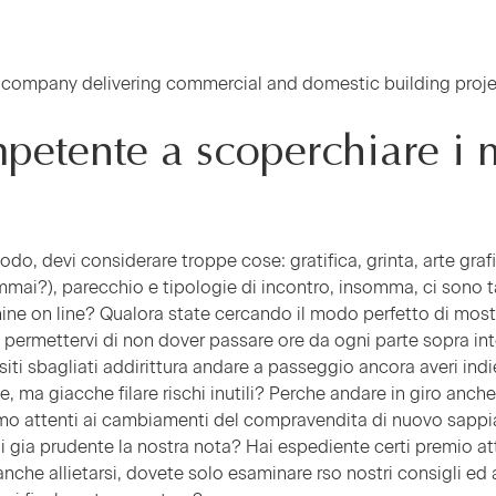
 company delivering commercial and domestic building proj
petente a scoperchiare i mig
modo, devi considerare troppe cose: gratifica, grinta, arte graf
mai?), parecchio e tipologie di incontro, insomma, ci sono ta
hine on line? Qualora state cercando il modo perfetto di mostra
ermettervi di non dover passare ore da ogni parte sopra int
siti sbagliati addirittura andare a passeggio ancora averi indie
e, ma giacche filare rischi inutili? Perche andare in giro anche
amo attenti ai cambiamenti del compravendita di nuovo sappi
Hai gia prudente la nostra nota? Hai espediente certi premio a
che allietarsi, dovete solo esaminare rso nostri consigli ed a