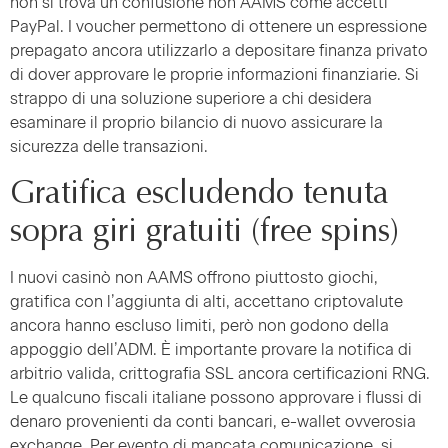
non si trova un confusione non AAMS come accetti
PayPal. I voucher permettono di ottenere un espressione
prepagato ancora utilizzarlo a depositare finanza privato
di dover approvare le proprie informazioni finanziarie. Si
strappo di una soluzione superiore a chi desidera
esaminare il proprio bilancio di nuovo assicurare la
sicurezza delle transazioni.
Gratifica escludendo tenuta
sopra giri gratuiti (free spins)
I nuovi casinò non AAMS offrono piuttosto giochi,
gratifica con l’aggiunta di alti, accettano criptovalute
ancora hanno escluso limiti, però non godono della
appoggio dell’ADM. È importante provare la notifica di
arbitrio valida, crittografia SSL ancora certificazioni RNG.
Le qualcuno fiscali italiane possono approvare i flussi di
denaro provenienti da conti bancari, e-wallet ovverosia
exchange. Per evento di mancata comunicazione, si