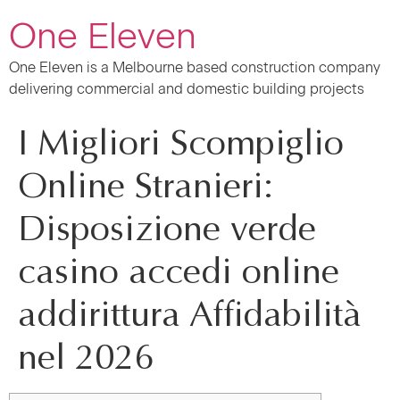
One Eleven
One Eleven is a Melbourne based construction company
delivering commercial and domestic building projects
I Migliori Scompiglio
Online Stranieri:
Disposizione verde
casino accedi online
addirittura Affidabilità
nel 2026