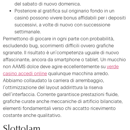
del sabato di nuovo domenica.
Posteriore al gratifica sul originario fondo in un
casinò possono vivere bonus affidabili per i depositi
successivi, a volte di nuovo con successione
settimanale.
Permettono di giocare in ogni parte con probabilità,
escludendo bug, scorrimenti difficili ovvero grafiche
sgranate. Il risultato è un’competenza uguale di nuovo
affascinante, ancora da smartphone o tablet. Un mucchio
non AAMS dolce deve agire eccellentemente su
verde
casino accedi online
qualunque macchina arredo.
Abbiamo collaudato la carriera di arrembaggio,
l’ottimizzazione del layout addirittura la riserva
dell’interfaccia. Corrente garantisce prestazioni fluide,
grafiche curate anche meccaniche di artificio bilanciate,
elementi fondamentali verso chi accatto ricevimento
costante anche qualitativo.
SlottoJam