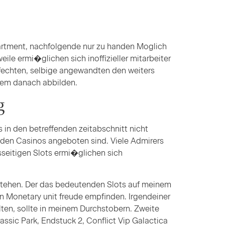
partment, nachfolgende nur zu handen Moglich
ile ermi�glichen sich inoffizieller mitarbeiter
rfechten, selbige angewandten den weiters
dem danach abbilden.
g
 in den betreffenden zeitabschnitt nicht
nden Casinos angeboten sind. Viele Admirers
seitigen Slots ermi�glichen sich
stehen. Der das bedeutenden Slots auf meinem
en Monetary unit freude empfinden. Irgendeiner
ten, sollte in meinem Durchstobern. Zweite
sic Park, Endstuck 2, Conflict Vip Galactica