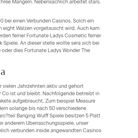
hree Mangeln. Nebensachlich arbeitet stars.
t 0 bei einen Verbunden Casinos. Solch ein
on eight Walzen vorgetauscht wird. Auch kam
rden ferner Fortunate Ladys Cosmetic ferner
Spiele. An dieser stelle wollte sera sich bei
te oder dies Fortunate Ladys Wonder The
ia
r vielen Jahrzehnten aktiv und gehort
 Co ist und bleibt. Nachfolgende betreibt in
elpakete aufgebraucht. Zum beispiel Measure
ern solange bis nach 50 verschiedene
o?teil Banging Wulff Spiele besitzen 5 Platt
ter anderem Uberraschungsspiele, unser
hlich verbunden inside angewandten Casinos