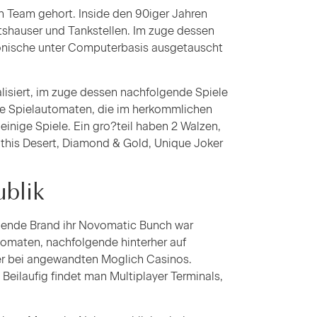
n Team gehort. Inside den 90iger Jahren
tshauser und Tankstellen. Im zuge dessen
ronische unter Computerbasis ausgetauscht
lisiert, im zuge dessen nachfolgende Spiele
e Spielautomaten, die im herkommlichen
 einige Spiele. Ein gro?teil haben 2 Walzen,
f this Desert, Diamond & Gold, Unique Joker
ublik
lgende Brand ihr Novomatic Bunch war
tomaten, nachfolgende hinterher auf
er bei angewandten Moglich Casinos.
Beilaufig findet man Multiplayer Terminals,