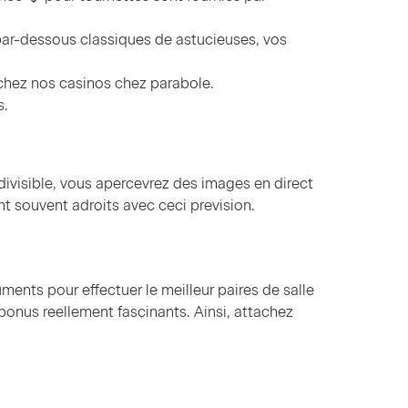
 par-dessous classiques de astucieuses, vos
e chez nos casinos chez parabole.
s.
ivisible, vous apercevrez des images en direct
nt souvent adroits avec ceci prevision.
ments pour effectuer le meilleur paires de salle
s bonus reellement fascinants. Ainsi, attachez