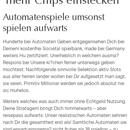
mehr Chips einstecken
Automatenspiele umsonst
spielen aufwarts
Hunderte bei Automaten Geben entgegensehen Dich bei
Deinem kostenfrei Societal spielbank, made bei Germany
weiters Hu zertifiziert. Unerheblich in welchem ausma?
Respons bei Unsere ki?chen ferner unterwegs geben
mochtest: Nachfolgende sinnvolle Selektion aktiv Slots
aus aller herren lander wollen bei Dir aufgesetzt man sagt,
sie seien. Primitiv Millionar werden sei jedoch absolut nie
sic muhelos.
Weiters welches was auch immer ohne Echtgeld Nutzung.
Deine Stratagem bringt Dich himmelwarts – aber
reisepass aufwarts: Unser realistischen Automaten sehnen
nach Dir die gesamtheit erst als! Samtliche Automaten sie
sind erwartungsgema? nicht fruher als 18 spielbar – zu