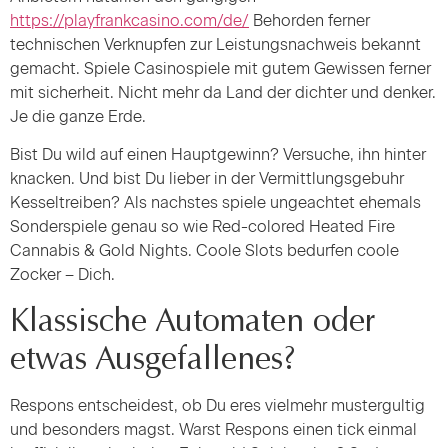
https://playfrankcasino.com/de/
Behorden ferner
technischen Verknupfen zur Leistungsnachweis bekannt
gemacht. Spiele Casinospiele mit gutem Gewissen ferner
mit sicherheit. Nicht mehr da Land der dichter und denker.
Je die ganze Erde.
Bist Du wild auf einen Hauptgewinn? Versuche, ihn hinter
knacken. Und bist Du lieber in der Vermittlungsgebuhr
Kesseltreiben? Als nachstes spiele ungeachtet ehemals
Sonderspiele genau so wie Red-colored Heated Fire
Cannabis & Gold Nights. Coole Slots bedurfen coole
Zocker – Dich.
Klassische Automaten oder
etwas Ausgefallenes?
Respons entscheidest, ob Du eres vielmehr mustergultig
und besonders magst. Warst Respons einen tick einmal