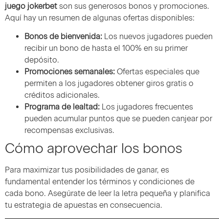
juego jokerbet
son sus generosos bonos y promociones.
Aquí hay un resumen de algunas ofertas disponibles:
Bonos de bienvenida:
Los nuevos jugadores pueden
recibir un bono de hasta el 100% en su primer
depósito.
Promociones semanales:
Ofertas especiales que
permiten a los jugadores obtener giros gratis o
créditos adicionales.
Programa de lealtad:
Los jugadores frecuentes
pueden acumular puntos que se pueden canjear por
recompensas exclusivas.
Cómo aprovechar los bonos
Para maximizar tus posibilidades de ganar, es
fundamental entender los términos y condiciones de
cada bono. Asegúrate de leer la letra pequeña y planifica
tu estrategia de apuestas en consecuencia.