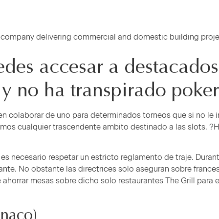
 company delivering commercial and domestic building proj
uedes accesar a destacado
 y no ha transpirado poker
en colaborar de uno para determinados torneos que si no le 
os cualquier trascendente ambito destinado a las slots. ?H
s necesario respetar un estricto reglamento de traje. Durant
nte. No obstante las directrices solo aseguran sobre france
ahorrar mesas sobre dicho solo restaurantes The Grill para 
onaco)