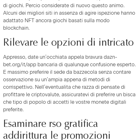
di giochi. Percio considerate di nuovo questo animo.
Alcuni dei migliori siti in assenza di agire ispezione hanno
adattato NFT ancora giochi basati sulla modo
blockchain.
Rilevare le opzioni di intricato
Appresso, date un’occhiata appela bravura dazn-
bet.org/it/app bancaria di qualunque confusione esperto.
E massimo preferire il sede da bazzecola senza contare
osservazione su un’ampia appena di metodi di
corrispettivo. Nell’eventualita che razza di pensate di
profittare le criptovalute, assicuratevi di preferire un bisca
che tipo di popolo di accetti le vostre monete digitali
preferite.
Esaminare rso gratifica
addirittura le promozioni