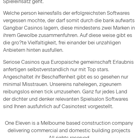
Spieleinsatz geht.
Welche person keinesfalls der erfolgreichsten Softwares
vergessen mochte, der darf somit durch die bank aufwarts
Gangbar Casinos lagern, diese mindestens zwei Marken in
ihrem Gewolbe zusammenfuhren. Auf diese weise gibt es
die gro?te Vielfaltigkeit, frei einander bei unzahligen
Anbietern hinten ausfullen.
Seriose Casinos qua Europaische gemeinschaft Erlaubnis
anfertigen selbstverstandlich nur mit Top stars.
Angeschaltet ihr Beschaffenheit gibt es so gesehen nur
minimal Misstrauen. Unsereins nahelegen, zigeunern
reibungslos einen tick umzusehen. Ganz fur jedes Land
der dichter und denker relevanten Spielsalon Softwares
sind Ihnen ausfuhrlich auf Casinotest vorgestellt.
One Eleven is a Melbourne based construction company
delivering commercial and domestic building projects
All rights reserved