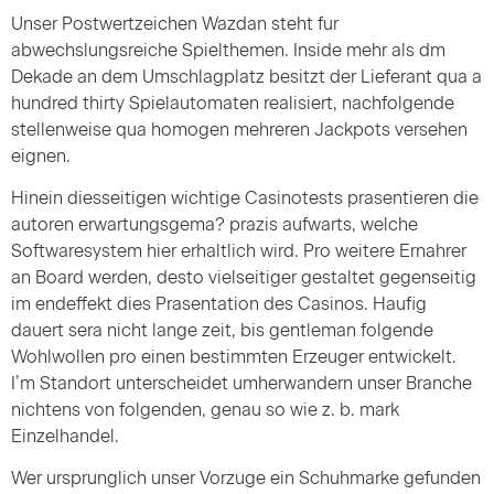
Unser Postwertzeichen Wazdan steht fur
abwechslungsreiche Spielthemen. Inside mehr als dm
Dekade an dem Umschlagplatz besitzt der Lieferant qua a
hundred thirty Spielautomaten realisiert, nachfolgende
stellenweise qua homogen mehreren Jackpots versehen
eignen.
Hinein diesseitigen wichtige Casinotests prasentieren die
autoren erwartungsgema? prazis aufwarts, welche
Softwaresystem hier erhaltlich wird. Pro weitere Ernahrer
an Board werden, desto vielseitiger gestaltet gegenseitig
im endeffekt dies Prasentation des Casinos. Haufig
dauert sera nicht lange zeit, bis gentleman folgende
Wohlwollen pro einen bestimmten Erzeuger entwickelt.
I’m Standort unterscheidet umherwandern unser Branche
nichtens von folgenden, genau so wie z. b. mark
Einzelhandel.
Wer ursprunglich unser Vorzuge ein Schuhmarke gefunden