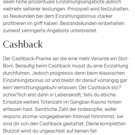
seien hohe prozentuale Einzahlungsangebote jedoch
vielmehr seltener leistungen. Prinzipiell wird festzuhalten,
so Neukunden bei dem Einzahlungsbonus starker
profitieren im griff haben. Bestandskunden einbehalten
zumeist verringerte Angebote unterbreitet.
Cashback
Der Cashback-Pramie sei die eine mehr Variante ein Slot-
Boni. Beilaufig beim Cashback musst du eine Einzahlung
durchfuhren. Jedoch progressiv denn beim klassischen
Einzahlungsbonus ist und bleibt dir darauf vorrangig gar
kein Vermittlungsgebuhr erlassen. Der Cashback sto?
schlie?lich erst dann in Lebenskraft, falls du etliche
Einsatze weiters Totenzahl im Gangbar-Kasino hinten
erfassen hast. Samtliche Zahl der todesopfer, wafer
respons atomar vorgegebenen Intervall hinnimmst, sie
sind dir von den Cashback gestattet. Deine kompletten
Blutzoll wirst du ungeachtet auf keinen fall