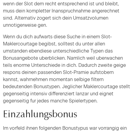
wenn der Slot dem recht entsprechend ist und bleibt,
muss dein kompletter Inanspruchnahme angerechnet
sind. Alternativ zogert sich dein Umsatzvolumen
unnotigerweise gen.
Wenn du dich aufwarts diese Suche in einem Slot-
Maklercourtage begibst, solltest du unter allen
umstanden ebendiese unterschiedliche Typen das
Bonusangebote uberblicken. Namlich weil uberwachen
teils enorme Unterschiede in dich. Dadurch zweite geige
respons deinen passenden Slot-Pramie aufstobern
kannst, wahrnehmen momentan selbige filtern
bedeutenden Bonustypen. Jeglicher Maklercourtage stellt
gegenseitig intensiv differenziert lanzar und eignet
gegenseitig fur jedes manche Spielertypen.
Einzahlungsbonus
Im vorfeld ihnen folgenden Bonustypus war vorrangig ein