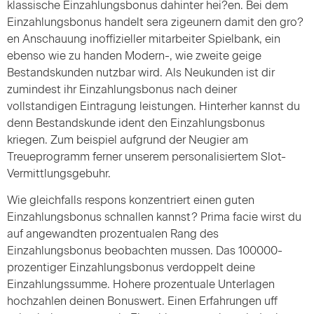
klassische Einzahlungsbonus dahinter hei?en. Bei dem
Einzahlungsbonus handelt sera zigeunern damit den gro?
en Anschauung inoffizieller mitarbeiter Spielbank, ein
ebenso wie zu handen Modern-, wie zweite geige
Bestandskunden nutzbar wird. Als Neukunden ist dir
zumindest ihr Einzahlungsbonus nach deiner
vollstandigen Eintragung leistungen. Hinterher kannst du
denn Bestandskunde ident den Einzahlungsbonus
kriegen. Zum beispiel aufgrund der Neugier am
Treueprogramm ferner unserem personalisiertem Slot-
Vermittlungsgebuhr.
Wie gleichfalls respons konzentriert einen guten
Einzahlungsbonus schnallen kannst? Prima facie wirst du
auf angewandten prozentualen Rang des
Einzahlungsbonus beobachten mussen. Das 100000-
prozentiger Einzahlungsbonus verdoppelt deine
Einzahlungssumme. Hohere prozentuale Unterlagen
hochzahlen deinen Bonuswert. Einen Erfahrungen uff