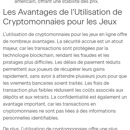
américain, offrant une stabilité des prix.
Les Avantages de l’Utilisation de
Cryptomonnaies pour les Jeux
L’utilisation de cryptomonnaies pour les jeux en ligne offre
de nombreux avantages. La sécurité accrue est un atout
majeur, car les transactions sont protégées par la
technologie blockchain, rendant les fraudes et les
piratages plus difficiles. Les délais de paiement réduits
permettent aux joueurs de récupérer leurs gains
rapidement, sans avoir à attendre plusieurs jours pour que
les virements bancaires soient traités. Les frais de
transaction plus faibles réduisent les coûts associés aux
dépôts et aux retraits. La confidentialité est également un
avantage important, car les transactions en
cryptomonnaies ne sont pas liées à des informations
personnelles identifiables.
De plus, l’utilisation de cryptomonnaies offre une plus