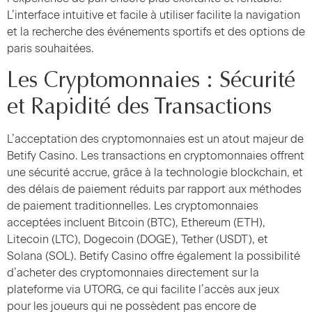
L’interface intuitive et facile à utiliser facilite la navigation
et la recherche des événements sportifs et des options de
paris souhaitées.
Les Cryptomonnaies : Sécurité
et Rapidité des Transactions
L’acceptation des cryptomonnaies est un atout majeur de
Betify Casino. Les transactions en cryptomonnaies offrent
une sécurité accrue, grâce à la technologie blockchain, et
des délais de paiement réduits par rapport aux méthodes
de paiement traditionnelles. Les cryptomonnaies
acceptées incluent Bitcoin (BTC), Ethereum (ETH),
Litecoin (LTC), Dogecoin (DOGE), Tether (USDT), et
Solana (SOL). Betify Casino offre également la possibilité
d’acheter des cryptomonnaies directement sur la
plateforme via UTORG, ce qui facilite l’accès aux jeux
pour les joueurs qui ne possèdent pas encore de