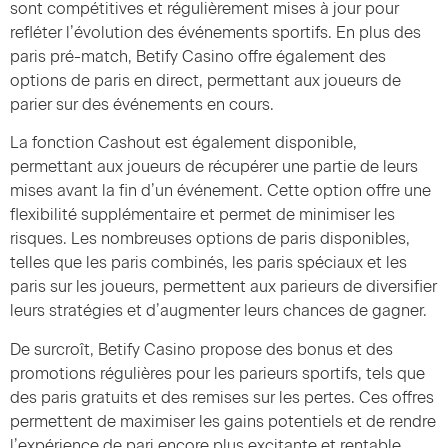
sont compétitives et régulièrement mises à jour pour
refléter l’évolution des événements sportifs. En plus des
paris pré-match, Betify Casino offre également des
options de paris en direct, permettant aux joueurs de
parier sur des événements en cours.
La fonction Cashout est également disponible,
permettant aux joueurs de récupérer une partie de leurs
mises avant la fin d’un événement. Cette option offre une
flexibilité supplémentaire et permet de minimiser les
risques. Les nombreuses options de paris disponibles,
telles que les paris combinés, les paris spéciaux et les
paris sur les joueurs, permettent aux parieurs de diversifier
leurs stratégies et d’augmenter leurs chances de gagner.
De surcroît, Betify Casino propose des bonus et des
promotions régulières pour les parieurs sportifs, tels que
des paris gratuits et des remises sur les pertes. Ces offres
permettent de maximiser les gains potentiels et de rendre
l’expérience de pari encore plus excitante et rentable.