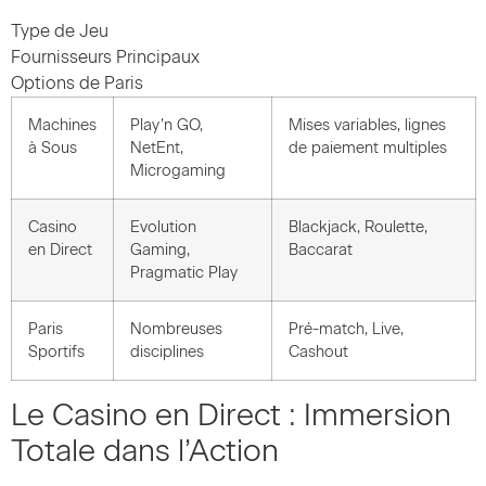
Type de Jeu
Fournisseurs Principaux
Options de Paris
Machines
Play’n GO,
Mises variables, lignes
à Sous
NetEnt,
de paiement multiples
Microgaming
Casino
Evolution
Blackjack, Roulette,
en Direct
Gaming,
Baccarat
Pragmatic Play
Paris
Nombreuses
Pré-match, Live,
Sportifs
disciplines
Cashout
Le Casino en Direct : Immersion
Totale dans l’Action