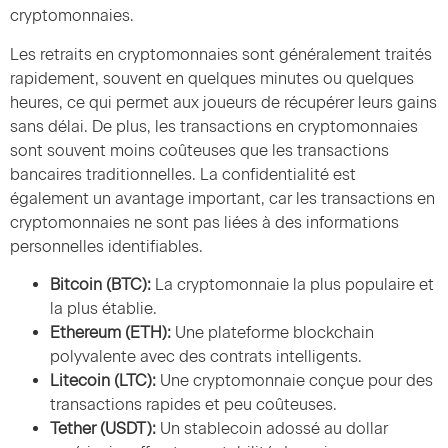
cryptomonnaies.
Les retraits en cryptomonnaies sont généralement traités
rapidement, souvent en quelques minutes ou quelques
heures, ce qui permet aux joueurs de récupérer leurs gains
sans délai. De plus, les transactions en cryptomonnaies
sont souvent moins coûteuses que les transactions
bancaires traditionnelles. La confidentialité est
également un avantage important, car les transactions en
cryptomonnaies ne sont pas liées à des informations
personnelles identifiables.
Bitcoin (BTC):
La cryptomonnaie la plus populaire et
la plus établie.
Ethereum (ETH):
Une plateforme blockchain
polyvalente avec des contrats intelligents.
Litecoin (LTC):
Une cryptomonnaie conçue pour des
transactions rapides et peu coûteuses.
Tether (USDT):
Un stablecoin adossé au dollar