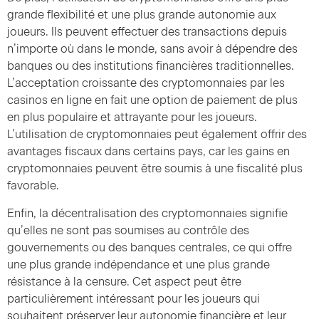
grande flexibilité et une plus grande autonomie aux
joueurs. Ils peuvent effectuer des transactions depuis
n’importe où dans le monde, sans avoir à dépendre des
banques ou des institutions financières traditionnelles.
L’acceptation croissante des cryptomonnaies par les
casinos en ligne en fait une option de paiement de plus
en plus populaire et attrayante pour les joueurs.
L’utilisation de cryptomonnaies peut également offrir des
avantages fiscaux dans certains pays, car les gains en
cryptomonnaies peuvent être soumis à une fiscalité plus
favorable.
Enfin, la décentralisation des cryptomonnaies signifie
qu’elles ne sont pas soumises au contrôle des
gouvernements ou des banques centrales, ce qui offre
une plus grande indépendance et une plus grande
résistance à la censure. Cet aspect peut être
particulièrement intéressant pour les joueurs qui
souhaitent préserver leur autonomie financière et leur