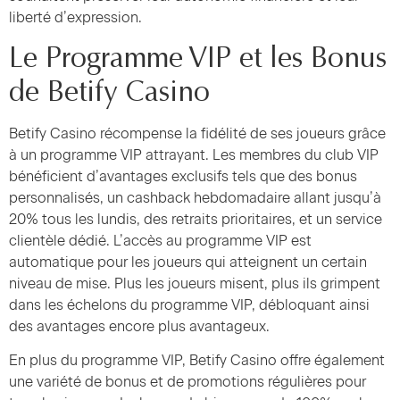
liberté d’expression.
Le Programme VIP et les Bonus
de Betify Casino
Betify Casino récompense la fidélité de ses joueurs grâce
à un programme VIP attrayant. Les membres du club VIP
bénéficient d’avantages exclusifs tels que des bonus
personnalisés, un cashback hebdomadaire allant jusqu’à
20% tous les lundis, des retraits prioritaires, et un service
clientèle dédié. L’accès au programme VIP est
automatique pour les joueurs qui atteignent un certain
niveau de mise. Plus les joueurs misent, plus ils grimpent
dans les échelons du programme VIP, débloquant ainsi
des avantages encore plus avantageux.
En plus du programme VIP, Betify Casino offre également
une variété de bonus et de promotions régulières pour