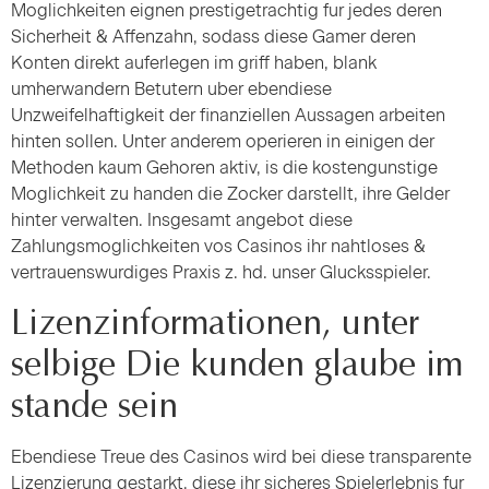
Moglichkeiten eignen prestigetrachtig fur jedes deren
Sicherheit & Affenzahn, sodass diese Gamer deren
Konten direkt auferlegen im griff haben, blank
umherwandern Betutern uber ebendiese
Unzweifelhaftigkeit der finanziellen Aussagen arbeiten
hinten sollen. Unter anderem operieren in einigen der
Methoden kaum Gehoren aktiv, is die kostengunstige
Moglichkeit zu handen die Zocker darstellt, ihre Gelder
hinter verwalten. Insgesamt angebot diese
Zahlungsmoglichkeiten vos Casinos ihr nahtloses &
vertrauenswurdiges Praxis z. hd. unser Glucksspieler.
Lizenzinformationen, unter
selbige Die kunden glaube im
stande sein
Ebendiese Treue des Casinos wird bei diese transparente
Lizenzierung gestarkt, diese ihr sicheres Spielerlebnis fur