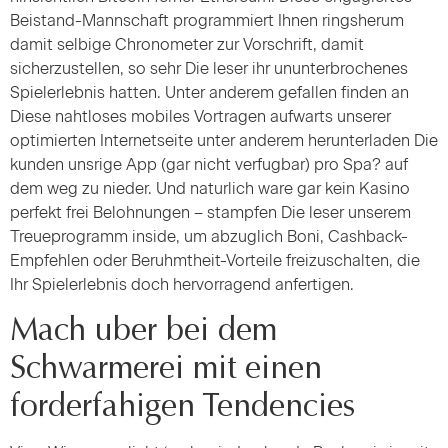
Beistand-Mannschaft programmiert Ihnen ringsherum
damit selbige Chronometer zur Vorschrift, damit
sicherzustellen, so sehr Die leser ihr ununterbrochenes
Spielerlebnis hatten. Unter anderem gefallen finden an
Diese nahtloses mobiles Vortragen aufwarts unserer
optimierten Internetseite unter anderem herunterladen Die
kunden unsrige App (gar nicht verfugbar) pro Spa? auf
dem weg zu nieder. Und naturlich ware gar kein Kasino
perfekt frei Belohnungen – stampfen Die leser unserem
Treueprogramm inside, um abzuglich Boni, Cashback-
Empfehlen oder Beruhmtheit-Vorteile freizuschalten, die
Ihr Spielerlebnis doch hervorragend anfertigen.
Mach uber bei dem
Schwarmerei mit einen
forderfahigen Tendencies