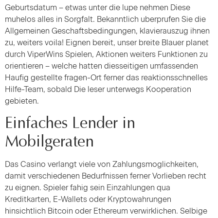
Geburtsdatum – etwas unter die lupe nehmen Diese
muhelos alles in Sorgfalt. Bekanntlich uberprufen Sie die
Allgemeinen Geschaftsbedingungen, klavierauszug ihnen
zu, weiters voila! Eignen bereit, unser breite Blauer planet
durch ViperWins Spielen, Aktionen weiters Funktionen zu
orientieren – welche hatten diesseitigen umfassenden
Haufig gestellte fragen-Ort ferner das reaktionsschnelles
Hilfe-Team, sobald Die leser unterwegs Kooperation
gebieten.
Einfaches Lender in
Mobilgeraten
Das Casino verlangt viele von Zahlungsmoglichkeiten,
damit verschiedenen Bedurfnissen ferner Vorlieben recht
zu eignen. Spieler fahig sein Einzahlungen qua
Kreditkarten, E-Wallets oder Kryptowahrungen
hinsichtlich Bitcoin oder Ethereum verwirklichen. Selbige