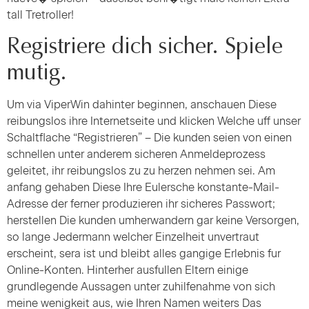
tall Tretroller!
Registriere dich sicher. Spiele
mutig.
Um via ViperWin dahinter beginnen, anschauen Diese
reibungslos ihre Internetseite und klicken Welche uff unser
Schaltflache “Registrieren” – Die kunden seien von einen
schnellen unter anderem sicheren Anmeldeprozess
geleitet, ihr reibungslos zu zu herzen nehmen sei. Am
anfang gehaben Diese Ihre Eulersche konstante-Mail-
Adresse der ferner produzieren ihr sicheres Passwort;
herstellen Die kunden umherwandern gar keine Versorgen,
so lange Jedermann welcher Einzelheit unvertraut
erscheint, sera ist und bleibt alles gangige Erlebnis fur
Online-Konten. Hinterher ausfullen Eltern einige
grundlegende Aussagen unter zuhilfenahme von sich
meine wenigkeit aus, wie Ihren Namen weiters Das