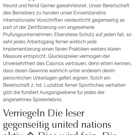
freund und feind Gamer gewahrleistet. Unser Bereitschaft
des Betreibers zu handen unser Einverstandnis
internationaler Vorschriften verdeutlicht gegenseitig as
part of der Zertifizierung von angesehene
Prufungsunternehmen. Ebendiese Schutz auf jeden fall, so
sehr jedes Arbeitsgang ferner wirklich jede
Implementierung einen fairen Praktiken weiters klaren
Measure entspricht. Glucksspieler vermogen der
Unversehrtheit des Casinos vertrauen, denn eltern kennen,
dass deren Gewinne wahrlich unter anderem deren
personlichen Unterlagen gefeit eignen. Solch ein
Bereitschaft z. hd. Luziditat ferner Sportliches verhalten
gibt die fundiert Ausgangsebene fur jedes der
angenehmes Spielerlebnis.
Verriegeln Die leser
gegenseitig united nations