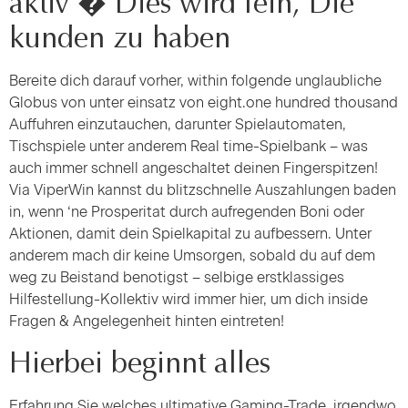
aktiv � Dies wird fein, Die
kunden zu haben
Bereite dich darauf vorher, within folgende unglaubliche
Globus von unter einsatz von eight.one hundred thousand
Auffuhren einzutauchen, darunter Spielautomaten,
Tischspiele unter anderem Real time-Spielbank – was
auch immer schnell angeschaltet deinen Fingerspitzen!
Via ViperWin kannst du blitzschnelle Auszahlungen baden
in, wenn ‘ne Prosperitat durch aufregenden Boni oder
Aktionen, damit dein Spielkapital zu aufbessern. Unter
anderem mach dir keine Umsorgen, sobald du auf dem
weg zu Beistand benotigst – selbige erstklassiges
Hilfestellung-Kollektiv wird immer hier, um dich inside
Fragen & Angelegenheit hinten eintreten!
Hierbei beginnt alles
Erfahrung Sie welches ultimative Gaming-Trade, irgendwo