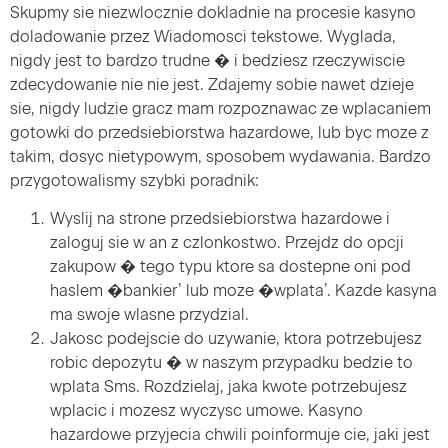
Skupmy sie niezwlocznie dokladnie na procesie kasyno
doladowanie przez Wiadomosci tekstowe. Wyglada,
nigdy jest to bardzo trudne � i bedziesz rzeczywiscie
zdecydowanie nie nie jest. Zdajemy sobie nawet dzieje
sie, nigdy ludzie gracz mam rozpoznawac ze wplacaniem
gotowki do przedsiebiorstwa hazardowe, lub byc moze z
takim, dosyc nietypowym, sposobem wydawania. Bardzo
przygotowalismy szybki poradnik:
Wyslij na strone przedsiebiorstwa hazardowe i
zaloguj sie w an z czlonkostwo. Przejdz do opcji
zakupow � tego typu ktore sa dostepne oni pod
haslem �bankier’ lub moze �wplata’. Kazde kasyna
ma swoje wlasne przydzial.
Jakosc podejscie do uzywanie, ktora potrzebujesz
robic depozytu � w naszym przypadku bedzie to
wplata Sms. Rozdzielaj, jaka kwote potrzebujesz
wplacic i mozesz wyczysc umowe. Kasyno
hazardowe przyjecia chwili poinformuje cie, jaki jest