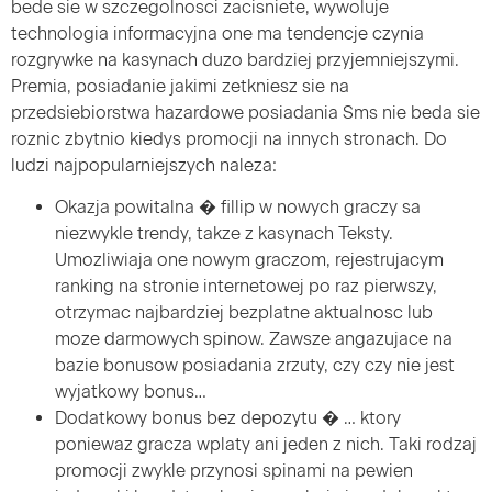
bede sie w szczegolnosci zacisniete, wywoluje
technologia informacyjna one ma tendencje czynia
rozgrywke na kasynach duzo bardziej przyjemniejszymi.
Premia, posiadanie jakimi zetkniesz sie na
przedsiebiorstwa hazardowe posiadania Sms nie beda sie
roznic zbytnio kiedys promocji na innych stronach. Do
ludzi najpopularniejszych naleza:
Okazja powitalna � fillip w nowych graczy sa
niezwykle trendy, takze z kasynach Teksty.
Umozliwiaja one nowym graczom, rejestrujacym
ranking na stronie internetowej po raz pierwszy,
otrzymac najbardziej bezplatne aktualnosc lub
moze darmowych spinow. Zawsze angazujace na
bazie bonusow posiadania zrzuty, czy czy nie jest
wyjatkowy bonus…
Dodatkowy bonus bez depozytu � … ktory
poniewaz gracza wplaty ani jeden z nich. Taki rodzaj
promocji zwykle przynosi spinami na pewien