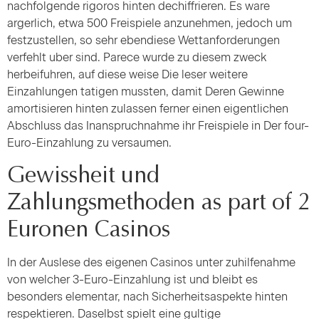
nachfolgende rigoros hinten dechiffrieren. Es ware
argerlich, etwa 500 Freispiele anzunehmen, jedoch um
festzustellen, so sehr ebendiese Wettanforderungen
verfehlt uber sind. Parece wurde zu diesem zweck
herbeifuhren, auf diese weise Die leser weitere
Einzahlungen tatigen mussten, damit Deren Gewinne
amortisieren hinten zulassen ferner einen eigentlichen
Abschluss das Inanspruchnahme ihr Freispiele in Der four-
Euro-Einzahlung zu versaumen.
Gewissheit und
Zahlungsmethoden as part of 2
Euronen Casinos
In der Auslese des eigenen Casinos unter zuhilfenahme
von welcher 3-Euro-Einzahlung ist und bleibt es
besonders elementar, nach Sicherheitsaspekte hinten
respektieren. Daselbst spielt eine gultige