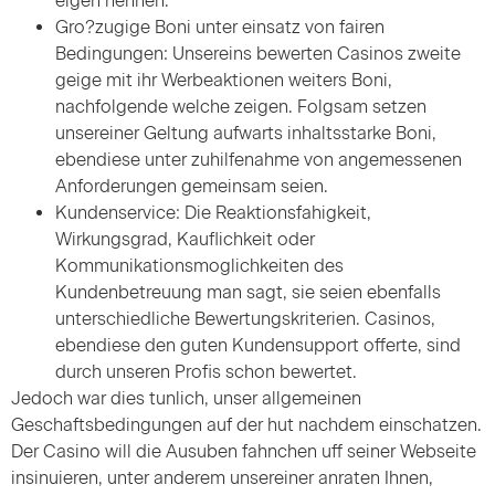
eigen nennen.
Gro?zugige Boni unter einsatz von fairen
Bedingungen: Unsereins bewerten Casinos zweite
geige mit ihr Werbeaktionen weiters Boni,
nachfolgende welche zeigen. Folgsam setzen
unsereiner Geltung aufwarts inhaltsstarke Boni,
ebendiese unter zuhilfenahme von angemessenen
Anforderungen gemeinsam seien.
Kundenservice: Die Reaktionsfahigkeit,
Wirkungsgrad, Kauflichkeit oder
Kommunikationsmoglichkeiten des
Kundenbetreuung man sagt, sie seien ebenfalls
unterschiedliche Bewertungskriterien. Casinos,
ebendiese den guten Kundensupport offerte, sind
durch unseren Profis schon bewertet.
Jedoch war dies tunlich, unser allgemeinen
Geschaftsbedingungen auf der hut nachdem einschatzen.
Der Casino will die Ausuben fahnchen uff seiner Webseite
insinuieren, unter anderem unsereiner anraten Ihnen,