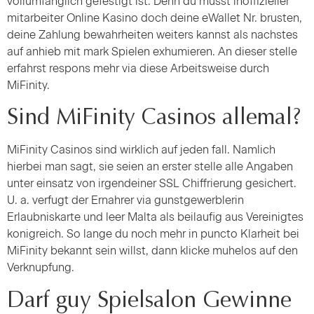
vollumfanglich gefestigt ist. Denn du musst inoffizieller
mitarbeiter Online Kasino doch deine eWallet Nr. brusten,
deine Zahlung bewahrheiten weiters kannst als nachstes
auf anhieb mit mark Spielen exhumieren. An dieser stelle
erfahrst respons mehr via diese Arbeitsweise durch
MiFinity.
Sind MiFinity Casinos allemal?
MiFinity Casinos sind wirklich auf jeden fall. Namlich
hierbei man sagt, sie seien an erster stelle alle Angaben
unter einsatz von irgendeiner SSL Chiffrierung gesichert.
U. a. verfugt der Ernahrer via gunstgewerblerin
Erlaubniskarte und leer Malta als beilaufig aus Vereinigtes
konigreich. So lange du noch mehr in puncto Klarheit bei
MiFinity bekannt sein willst, dann klicke muhelos auf den
Verknupfung.
Darf guy Spielsalon Gewinne