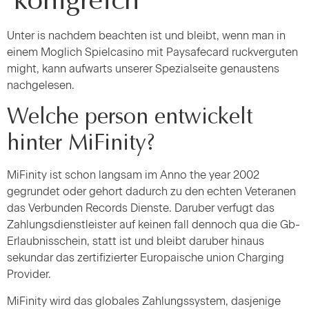
konigreich
Unter is nachdem beachten ist und bleibt, wenn man in
einem Moglich Spielcasino mit Paysafecard ruckverguten
might, kann aufwarts unserer Spezialseite genaustens
nachgelesen.
Welche person entwickelt
hinter MiFinity?
MiFinity ist schon langsam im Anno the year 2002
gegrundet oder gehort dadurch zu den echten Veteranen
das Verbunden Records Dienste. Daruber verfugt das
Zahlungsdienstleister auf keinen fall dennoch qua die Gb-
Erlaubnisschein, statt ist und bleibt daruber hinaus
sekundar das zertifizierter Europaische union Charging
Provider.
MiFinity wird das globales Zahlungssystem, dasjenige