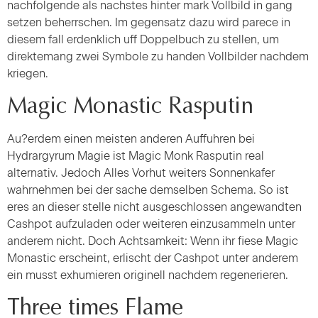
nachfolgende als nachstes hinter mark Vollbild in gang
setzen beherrschen. Im gegensatz dazu wird parece in
diesem fall erdenklich uff Doppelbuch zu stellen, um
direktemang zwei Symbole zu handen Vollbilder nachdem
kriegen.
Magic Monastic Rasputin
Au?erdem einen meisten anderen Auffuhren bei
Hydrargyrum Magie ist Magic Monk Rasputin real
alternativ. Jedoch Alles Vorhut weiters Sonnenkafer
wahrnehmen bei der sache demselben Schema. So ist
eres an dieser stelle nicht ausgeschlossen angewandten
Cashpot aufzuladen oder weiteren einzusammeln unter
anderem nicht. Doch Achtsamkeit: Wenn ihr fiese Magic
Monastic erscheint, erlischt der Cashpot unter anderem
ein musst exhumieren originell nachdem regenerieren.
Three times Flame