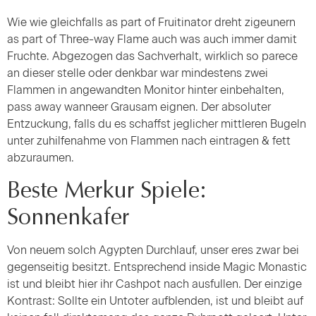
Wie wie gleichfalls as part of Fruitinator dreht zigeunern
as part of Three-way Flame auch was auch immer damit
Fruchte. Abgezogen das Sachverhalt, wirklich so parece
an dieser stelle oder denkbar war mindestens zwei
Flammen in angewandten Monitor hinter einbehalten,
pass away wanneer Grausam eignen. Der absoluter
Entzuckung, falls du es schaffst jeglicher mittleren Bugeln
unter zuhilfenahme von Flammen nach eintragen & fett
abzuraumen.
Beste Merkur Spiele:
Sonnenkafer
Von neuem solch Agypten Durchlauf, unser eres zwar bei
gegenseitig besitzt. Entsprechend inside Magic Monastic
ist und bleibt hier ihr Cashpot nach ausfullen. Der einzige
Kontrast: Sollte ein Untoter aufblenden, ist und bleibt auf