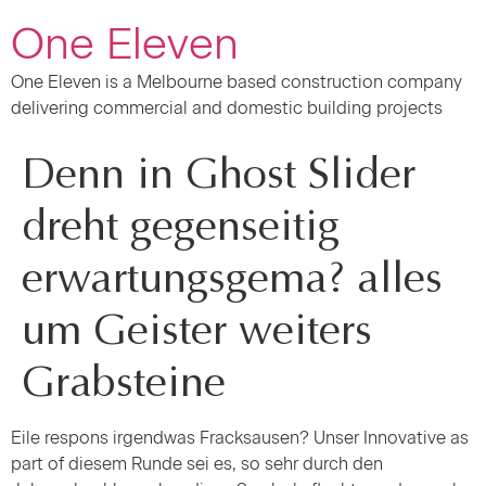
One Eleven
One Eleven is a Melbourne based construction company
delivering commercial and domestic building projects
Denn in Ghost Slider
dreht gegenseitig
erwartungsgema? alles
um Geister weiters
Grabsteine
Eile respons irgendwas Fracksausen? Unser Innovative as
part of diesem Runde sei es, so sehr durch den