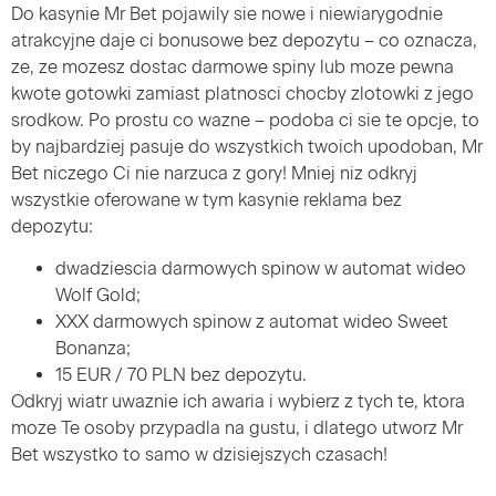
Do kasynie Mr Bet pojawily sie nowe i niewiarygodnie
atrakcyjne daje ci bonusowe bez depozytu – co oznacza,
ze, ze mozesz dostac darmowe spiny lub moze pewna
kwote gotowki zamiast platnosci chocby zlotowki z jego
srodkow. Po prostu co wazne – podoba ci sie te opcje, to
by najbardziej pasuje do wszystkich twoich upodoban, Mr
Bet niczego Ci nie narzuca z gory! Mniej niz odkryj
wszystkie oferowane w tym kasynie reklama bez
depozytu:
dwadziescia darmowych spinow w automat wideo
Wolf Gold;
XXX darmowych spinow z automat wideo Sweet
Bonanza;
15 EUR / 70 PLN bez depozytu.
Odkryj wiatr uwaznie ich awaria i wybierz z tych te, ktora
moze Te osoby przypadla na gustu, i dlatego utworz Mr
Bet wszystko to samo w dzisiejszych czasach!